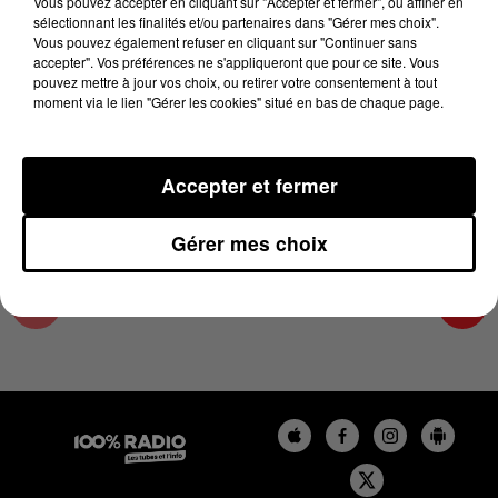
Vous pouvez accepter en cliquant sur "Accepter et fermer", ou affiner en
28 avril 2025 - 1 min 13 sec
sélectionnant les finalités et/ou partenaires dans "Gérer mes choix".
Vous pouvez également refuser en cliquant sur "Continuer sans
L'AGENDA DU COMMINGES DU 28/04/2025 À
accepter". Vos préférences ne s'appliqueront que pour ce site. Vous
06H47
pouvez mettre à jour vos choix, ou retirer votre consentement à tout
moment via le lien "Gérer les cookies" situé en bas de chaque page.
L'AGENDA DU COMMINGES
Accepter et fermer
Gérer mes choix