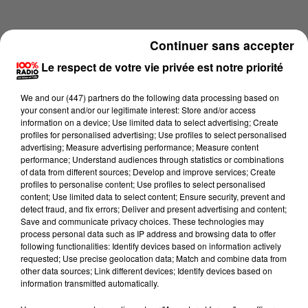
Continuer sans accepter
Le respect de votre vie privée est notre priorité
We and
our (447) partners
do the following data processing based on
your consent and/or our legitimate interest: Store and/or access
information on a device; Use limited data to select advertising; Create
profiles for personalised advertising; Use profiles to select personalised
advertising; Measure advertising performance; Measure content
performance; Understand audiences through statistics or combinations
of data from different sources; Develop and improve services; Create
profiles to personalise content; Use profiles to select personalised
content; Use limited data to select content; Ensure security, prevent and
Lecture (1 min 13 sec)
detect fraud, and fix errors; Deliver and present advertising and content;
Save and communicate privacy choices. These technologies may
process personal data such as IP address and browsing data to offer
following functionalities: Identify devices based on information actively
requested; Use precise geolocation data; Match and combine data from
100%
other data sources; Link different devices; Identify devices based on
information transmitted automatically.
100% Radio l'agenda du Comminges