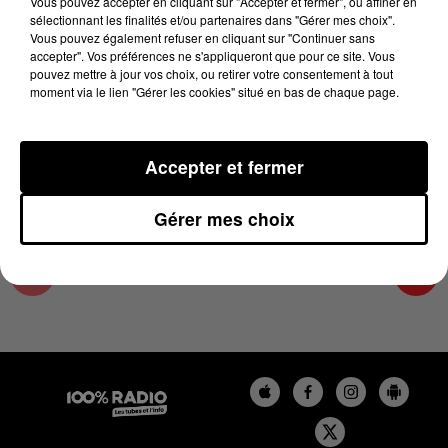
Vous pouvez accepter en cliquant sur "Accepter et fermer", ou affiner en
27 juin 2023 - 1 min 14 sec
sélectionnant les finalités et/ou partenaires dans "Gérer mes choix".
Vous pouvez également refuser en cliquant sur "Continuer sans
L'AGENDA DU COMMINGES DU 27/06/2023 À
accepter". Vos préférences ne s'appliqueront que pour ce site. Vous
06H45
pouvez mettre à jour vos choix, ou retirer votre consentement à tout
moment via le lien "Gérer les cookies" situé en bas de chaque page.
L'AGENDA DU COMMINGES
Accepter et fermer
Gérer mes choix