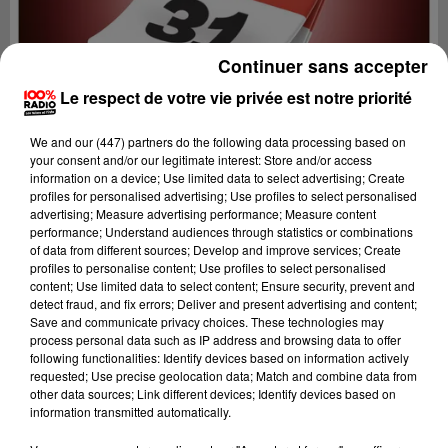
Continuer sans accepter
Le respect de votre vie privée est notre priorité
We and
our (447) partners
do the following data processing based on
your consent and/or our legitimate interest: Store and/or access
information on a device; Use limited data to select advertising; Create
profiles for personalised advertising; Use profiles to select personalised
advertising; Measure advertising performance; Measure content
performance; Understand audiences through statistics or combinations
of data from different sources; Develop and improve services; Create
profiles to personalise content; Use profiles to select personalised
content; Use limited data to select content; Ensure security, prevent and
Lecture (1 min 14 sec)
detect fraud, and fix errors; Deliver and present advertising and content;
Save and communicate privacy choices. These technologies may
process personal data such as IP address and browsing data to offer
following functionalities: Identify devices based on information actively
requested; Use precise geolocation data; Match and combine data from
100%
other data sources; Link different devices; Identify devices based on
information transmitted automatically.
L'agenda du Comminges