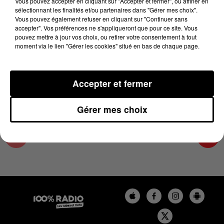
Vous pouvez accepter en cliquant sur "Accepter et fermer", ou affiner en
27 février 2024 - 1 min 14 sec
sélectionnant les finalités et/ou partenaires dans "Gérer mes choix".
Vous pouvez également refuser en cliquant sur "Continuer sans
L'AGENDA DU COMMINGES DU 27/02/2024 À
accepter". Vos préférences ne s'appliqueront que pour ce site. Vous
10H37
pouvez mettre à jour vos choix, ou retirer votre consentement à tout
moment via le lien "Gérer les cookies" situé en bas de chaque page.
L'AGENDA DU COMMINGES
Accepter et fermer
Gérer mes choix