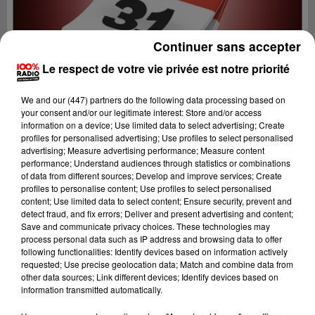
Continuer sans accepter
Le respect de votre vie privée est notre priorité
We and
our (447) partners
do the following data processing based on
your consent and/or our legitimate interest: Store and/or access
information on a device; Use limited data to select advertising; Create
profiles for personalised advertising; Use profiles to select personalised
advertising; Measure advertising performance; Measure content
performance; Understand audiences through statistics or combinations
of data from different sources; Develop and improve services; Create
profiles to personalise content; Use profiles to select personalised
content; Use limited data to select content; Ensure security, prevent and
Lecture (1 min 14 sec)
detect fraud, and fix errors; Deliver and present advertising and content;
Save and communicate privacy choices. These technologies may
process personal data such as IP address and browsing data to offer
following functionalities: Identify devices based on information actively
requested; Use precise geolocation data; Match and combine data from
100%
other data sources; Link different devices; Identify devices based on
information transmitted automatically.
100% Radio l'agenda du Comminges