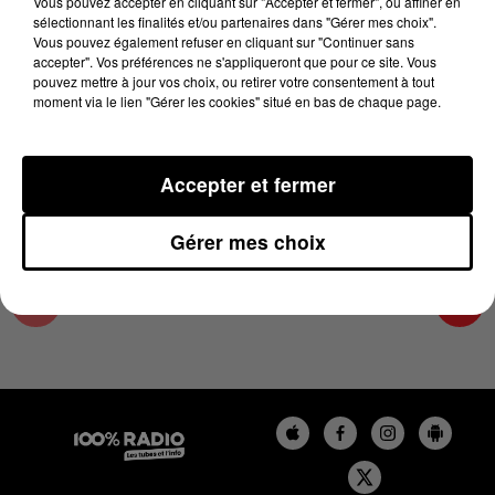
Vous pouvez accepter en cliquant sur "Accepter et fermer", ou affiner en
26 août 2024 - 1 min 14 sec
sélectionnant les finalités et/ou partenaires dans "Gérer mes choix".
Vous pouvez également refuser en cliquant sur "Continuer sans
L'AGENDA DU COMMINGES DU 26/08/2024 À
accepter". Vos préférences ne s'appliqueront que pour ce site. Vous
07H48
pouvez mettre à jour vos choix, ou retirer votre consentement à tout
moment via le lien "Gérer les cookies" situé en bas de chaque page.
L'AGENDA DU COMMINGES
Accepter et fermer
Gérer mes choix