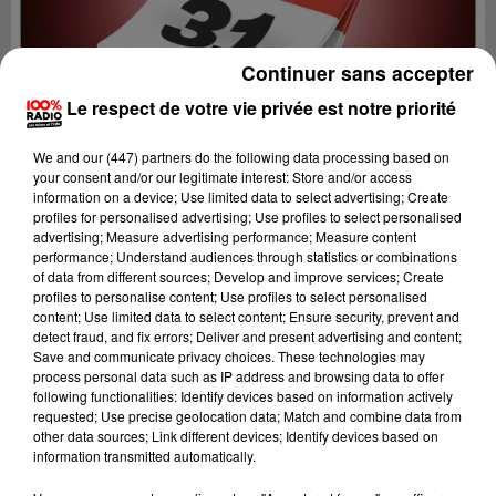
Continuer sans accepter
Le respect de votre vie privée est notre priorité
We and
our (447) partners
do the following data processing based on
your consent and/or our legitimate interest: Store and/or access
information on a device; Use limited data to select advertising; Create
profiles for personalised advertising; Use profiles to select personalised
advertising; Measure advertising performance; Measure content
performance; Understand audiences through statistics or combinations
of data from different sources; Develop and improve services; Create
profiles to personalise content; Use profiles to select personalised
content; Use limited data to select content; Ensure security, prevent and
Lecture (1 min 14 sec)
detect fraud, and fix errors; Deliver and present advertising and content;
Save and communicate privacy choices. These technologies may
process personal data such as IP address and browsing data to offer
following functionalities: Identify devices based on information actively
requested; Use precise geolocation data; Match and combine data from
100%
other data sources; Link different devices; Identify devices based on
information transmitted automatically.
100% Radio l'agenda du Comminges