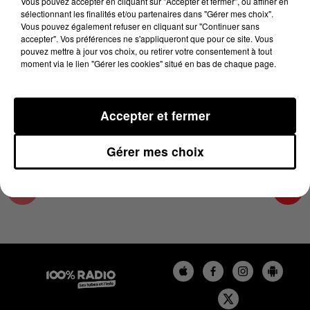
Vous pouvez accepter en cliquant sur "Accepter et fermer", ou affiner en
25 avril 2025 - 1 min 16 sec
sélectionnant les finalités et/ou partenaires dans "Gérer mes choix".
Vous pouvez également refuser en cliquant sur "Continuer sans
L'AGENDA DU COMMINGES DU 25/04/2025 À
accepter". Vos préférences ne s'appliqueront que pour ce site. Vous
06H48
pouvez mettre à jour vos choix, ou retirer votre consentement à tout
moment via le lien "Gérer les cookies" situé en bas de chaque page.
L'AGENDA DU COMMINGES
Accepter et fermer
Gérer mes choix