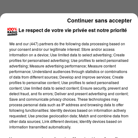
Continuer sans accepter
Le respect de votre vie privée est notre priorité
We and
our (447) partners
do the following data processing based on
your consent and/or our legitimate interest: Store and/or access
information on a device; Use limited data to select advertising; Create
profiles for personalised advertising; Use profiles to select personalised
advertising; Measure advertising performance; Measure content
performance; Understand audiences through statistics or combinations
of data from different sources; Develop and improve services; Create
profiles to personalise content; Use profiles to select personalised
content; Use limited data to select content; Ensure security, prevent and
Lecture (1 min 16 sec)
detect fraud, and fix errors; Deliver and present advertising and content;
Save and communicate privacy choices. These technologies may
process personal data such as IP address and browsing data to offer
following functionalities: Identify devices based on information actively
requested; Use precise geolocation data; Match and combine data from
100%
other data sources; Link different devices; Identify devices based on
information transmitted automatically.
100% Radio l'agenda du Comminges