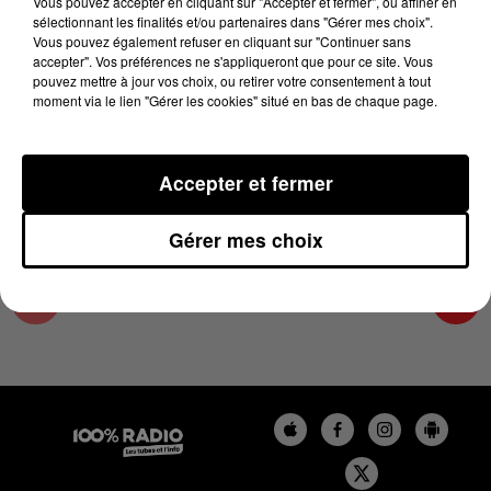
Vous pouvez accepter en cliquant sur "Accepter et fermer", ou affiner en
24 novembre 2023 - 1 min 13 sec
sélectionnant les finalités et/ou partenaires dans "Gérer mes choix".
Vous pouvez également refuser en cliquant sur "Continuer sans
L'AGENDA DU COMMINGES DU 24/11/2023 À
accepter". Vos préférences ne s'appliqueront que pour ce site. Vous
07H49
pouvez mettre à jour vos choix, ou retirer votre consentement à tout
moment via le lien "Gérer les cookies" situé en bas de chaque page.
L'AGENDA DU COMMINGES
Accepter et fermer
Gérer mes choix