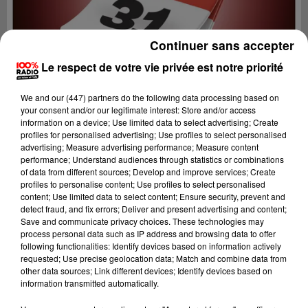
Continuer sans accepter
Le respect de votre vie privée est notre priorité
We and
our (447) partners
do the following data processing based on
your consent and/or our legitimate interest: Store and/or access
information on a device; Use limited data to select advertising; Create
profiles for personalised advertising; Use profiles to select personalised
advertising; Measure advertising performance; Measure content
performance; Understand audiences through statistics or combinations
of data from different sources; Develop and improve services; Create
profiles to personalise content; Use profiles to select personalised
content; Use limited data to select content; Ensure security, prevent and
Lecture (1 min 13 sec)
detect fraud, and fix errors; Deliver and present advertising and content;
Save and communicate privacy choices. These technologies may
process personal data such as IP address and browsing data to offer
following functionalities: Identify devices based on information actively
requested; Use precise geolocation data; Match and combine data from
100%
other data sources; Link different devices; Identify devices based on
information transmitted automatically.
100% Radio l'agenda du Comminges