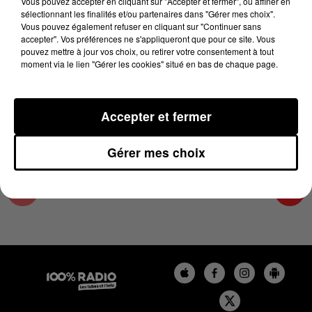
Vous pouvez accepter en cliquant sur "Accepter et fermer", ou affiner en
24 juin 2024 - 1 min 14 sec
sélectionnant les finalités et/ou partenaires dans "Gérer mes choix".
Vous pouvez également refuser en cliquant sur "Continuer sans
L'AGENDA DU COMMINGES DU 24/06/2024 À
accepter". Vos préférences ne s'appliqueront que pour ce site. Vous
07H49
pouvez mettre à jour vos choix, ou retirer votre consentement à tout
moment via le lien "Gérer les cookies" situé en bas de chaque page.
L'AGENDA DU COMMINGES
Accepter et fermer
Gérer mes choix