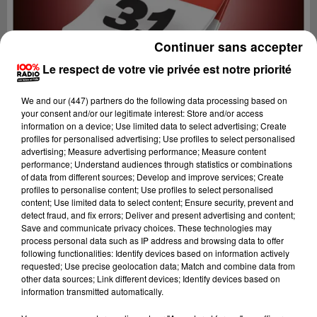
Continuer sans accepter
Le respect de votre vie privée est notre priorité
We and
our (447) partners
do the following data processing based on
your consent and/or our legitimate interest: Store and/or access
information on a device; Use limited data to select advertising; Create
profiles for personalised advertising; Use profiles to select personalised
advertising; Measure advertising performance; Measure content
performance; Understand audiences through statistics or combinations
of data from different sources; Develop and improve services; Create
profiles to personalise content; Use profiles to select personalised
content; Use limited data to select content; Ensure security, prevent and
Lecture (1 min 14 sec)
detect fraud, and fix errors; Deliver and present advertising and content;
Save and communicate privacy choices. These technologies may
process personal data such as IP address and browsing data to offer
following functionalities: Identify devices based on information actively
requested; Use precise geolocation data; Match and combine data from
100%
other data sources; Link different devices; Identify devices based on
information transmitted automatically.
100% Radio l'agenda du Comminges