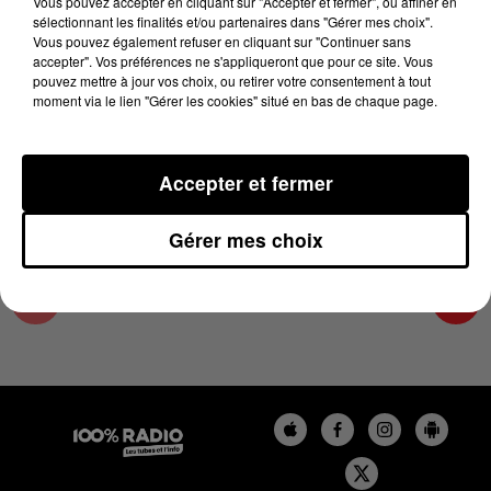
Vous pouvez accepter en cliquant sur "Accepter et fermer", ou affiner en
22 juin 2024 - 1 min 14 sec
sélectionnant les finalités et/ou partenaires dans "Gérer mes choix".
Vous pouvez également refuser en cliquant sur "Continuer sans
L'AGENDA DU COMMINGES DU 22/06/2024 À
accepter". Vos préférences ne s'appliqueront que pour ce site. Vous
07H40
pouvez mettre à jour vos choix, ou retirer votre consentement à tout
moment via le lien "Gérer les cookies" situé en bas de chaque page.
L'AGENDA DU COMMINGES
Accepter et fermer
Gérer mes choix