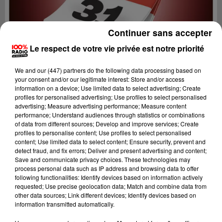
Continuer sans accepter
Le respect de votre vie privée est notre priorité
We and
our (447) partners
do the following data processing based on
your consent and/or our legitimate interest: Store and/or access
information on a device; Use limited data to select advertising; Create
profiles for personalised advertising; Use profiles to select personalised
advertising; Measure advertising performance; Measure content
performance; Understand audiences through statistics or combinations
of data from different sources; Develop and improve services; Create
profiles to personalise content; Use profiles to select personalised
content; Use limited data to select content; Ensure security, prevent and
Lecture (1 min 14 sec)
detect fraud, and fix errors; Deliver and present advertising and content;
Save and communicate privacy choices. These technologies may
process personal data such as IP address and browsing data to offer
following functionalities: Identify devices based on information actively
requested; Use precise geolocation data; Match and combine data from
100%
other data sources; Link different devices; Identify devices based on
information transmitted automatically.
100% Radio l'agenda du Comminges