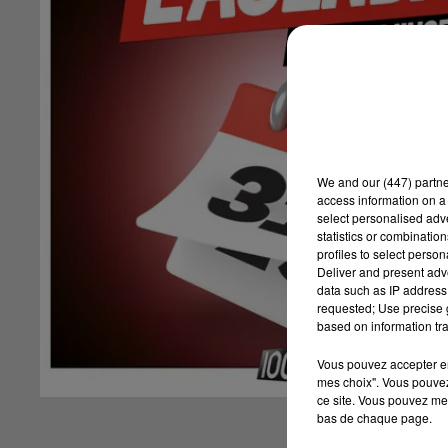
We and
our (447) partn
access information on a 
select personalised ad
statistics or combinatio
profiles to select person
Deliver and present adv
data such as IP address 
requested; Use precise g
based on information tra
Vous pouvez accepter en 
mes choix". Vous pouvez
ce site. Vous pouvez met
bas de chaque page.