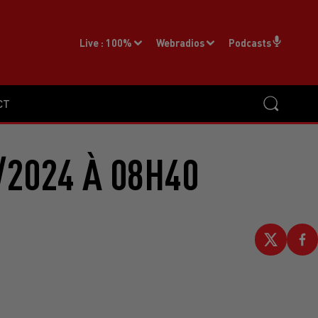
Live :
100%
Webradios
Podcasts
CT
2024 À 08H40