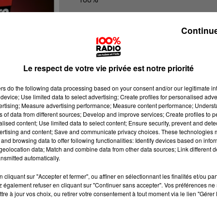
100% Radio l'agenda du Comminge
Continue
Le respect de votre vie privée est notre priorité
ers
do the following data processing based on your consent and/or our legitimate int
device; Use limited data to select advertising; Create profiles for personalised adver
vertising; Measure advertising performance; Measure content performance; Unders
ns of data from different sources; Develop and improve services; Create profiles to 
alised content; Use limited data to select content; Ensure security, prevent and detect
ertising and content; Save and communicate privacy choices. These technologies
and browsing data to offer following functionalities: Identify devices based on infor
eolocation data; Match and combine data from other data sources; Link different de
nsmitted automatically.
cliquant sur "Accepter et fermer", ou affiner en sélectionnant les finalités et/ou pa
 également refuser en cliquant sur "Continuer sans accepter". Vos préférences ne 
tre à jour vos choix, ou retirer votre consentement à tout moment via le lien "Gérer 