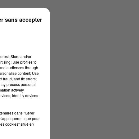
s
r sans accepter
erest: Store and/or
tising; Use profiles to
tand audiences through
personalise content; Use
 fraud, and fix errors;
 may process personal
mation actively
vices; Identify devices
rtenaires dans "Gérer
s'appliqueront que pour
les cookies" situé en