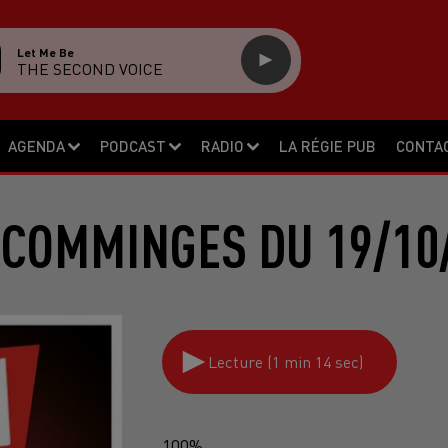
Let Me Be
THE SECOND VOICE
AGENDA
PODCAST
RADIO
LA RÉGIE PUB
CONTA
 COMMINGES DU 19/10/
Lecture (1 min 14 sec)
100%