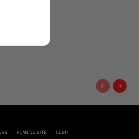
URS
PLAN DU SITE
LOGO