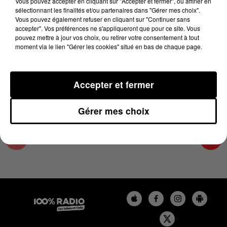
Vous pouvez accepter en cliquant sur "Accepter et fermer", ou affiner en
18 janvier 2024 - 1 min 14 sec
sélectionnant les finalités et/ou partenaires dans "Gérer mes choix".
Vous pouvez également refuser en cliquant sur "Continuer sans
L'AGENDA DU COMMINGES DU 18/01/2024 À
accepter". Vos préférences ne s'appliqueront que pour ce site. Vous
06H46
pouvez mettre à jour vos choix, ou retirer votre consentement à tout
moment via le lien "Gérer les cookies" situé en bas de chaque page.
L'AGENDA DU COMMINGES
Accepter et fermer
Gérer mes choix