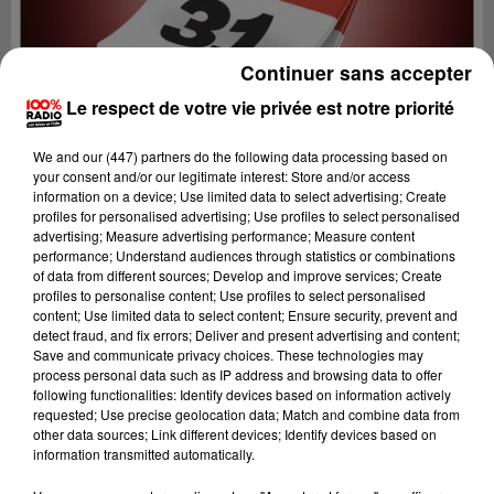
Continuer sans accepter
Le respect de votre vie privée est notre priorité
We and
our (447) partners
do the following data processing based on
your consent and/or our legitimate interest: Store and/or access
information on a device; Use limited data to select advertising; Create
profiles for personalised advertising; Use profiles to select personalised
advertising; Measure advertising performance; Measure content
performance; Understand audiences through statistics or combinations
of data from different sources; Develop and improve services; Create
profiles to personalise content; Use profiles to select personalised
content; Use limited data to select content; Ensure security, prevent and
Lecture (1 min 14 sec)
detect fraud, and fix errors; Deliver and present advertising and content;
Save and communicate privacy choices. These technologies may
process personal data such as IP address and browsing data to offer
following functionalities: Identify devices based on information actively
requested; Use precise geolocation data; Match and combine data from
100%
other data sources; Link different devices; Identify devices based on
information transmitted automatically.
100% Radio l'agenda du Comminges