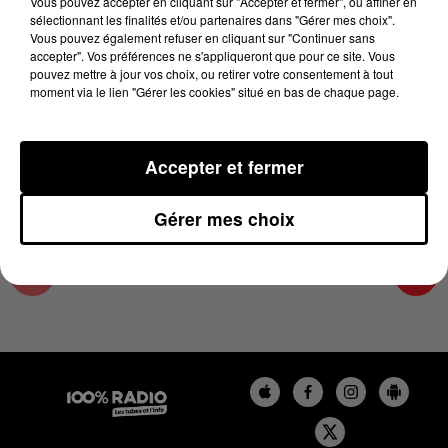
Vous pouvez accepter en cliquant sur "Accepter et fermer", ou affiner en
17 mai 2024 - 1 min 15 sec
sélectionnant les finalités et/ou partenaires dans "Gérer mes choix".
Vous pouvez également refuser en cliquant sur "Continuer sans
L'AGENDA DU COMMINGES DU 17/05/2024 À
accepter". Vos préférences ne s'appliqueront que pour ce site. Vous
16H39
pouvez mettre à jour vos choix, ou retirer votre consentement à tout
moment via le lien "Gérer les cookies" situé en bas de chaque page.
L'AGENDA DU COMMINGES
Accepter et fermer
Gérer mes choix