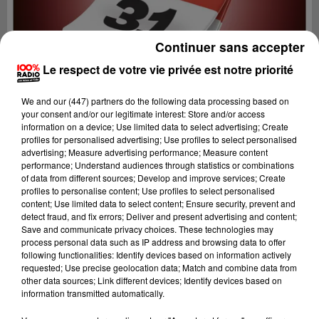
Continuer sans accepter
Le respect de votre vie privée est notre priorité
We and
our (447) partners
do the following data processing based on
your consent and/or our legitimate interest: Store and/or access
information on a device; Use limited data to select advertising; Create
profiles for personalised advertising; Use profiles to select personalised
advertising; Measure advertising performance; Measure content
performance; Understand audiences through statistics or combinations
of data from different sources; Develop and improve services; Create
profiles to personalise content; Use profiles to select personalised
content; Use limited data to select content; Ensure security, prevent and
Lecture (1 min 15 sec)
detect fraud, and fix errors; Deliver and present advertising and content;
Save and communicate privacy choices. These technologies may
process personal data such as IP address and browsing data to offer
following functionalities: Identify devices based on information actively
requested; Use precise geolocation data; Match and combine data from
100%
other data sources; Link different devices; Identify devices based on
information transmitted automatically.
100% Radio l'agenda du Comminges