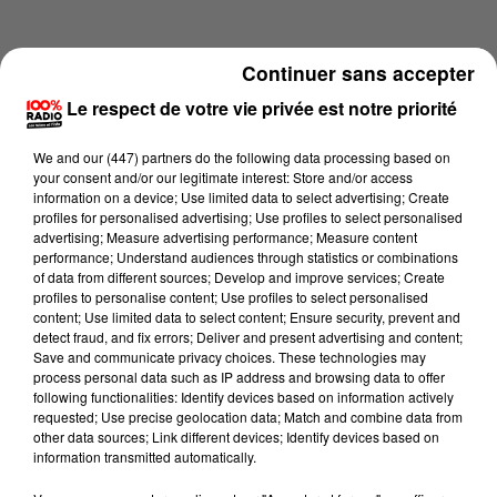
Continuer sans accepter
Le respect de votre vie privée est notre priorité
We and
our (447) partners
do the following data processing based on
your consent and/or our legitimate interest: Store and/or access
information on a device; Use limited data to select advertising; Create
profiles for personalised advertising; Use profiles to select personalised
advertising; Measure advertising performance; Measure content
performance; Understand audiences through statistics or combinations
of data from different sources; Develop and improve services; Create
profiles to personalise content; Use profiles to select personalised
content; Use limited data to select content; Ensure security, prevent and
Lecture (1 min 14 sec)
detect fraud, and fix errors; Deliver and present advertising and content;
Save and communicate privacy choices. These technologies may
process personal data such as IP address and browsing data to offer
following functionalities: Identify devices based on information actively
requested; Use precise geolocation data; Match and combine data from
100%
other data sources; Link different devices; Identify devices based on
information transmitted automatically.
100% Radio l'agenda du Comminges