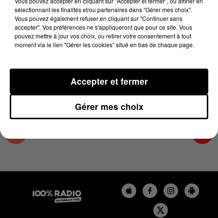
Vous pouvez accepter en cliquant sur "Accepter et fermer", ou affiner en
17 avril 2025 - 1 min 14 sec
sélectionnant les finalités et/ou partenaires dans "Gérer mes choix".
Vous pouvez également refuser en cliquant sur "Continuer sans
L'AGENDA DU COMMINGES DU 17/04/2025 À
accepter". Vos préférences ne s'appliqueront que pour ce site. Vous
07H52
pouvez mettre à jour vos choix, ou retirer votre consentement à tout
moment via le lien "Gérer les cookies" situé en bas de chaque page.
L'AGENDA DU COMMINGES
Accepter et fermer
Gérer mes choix