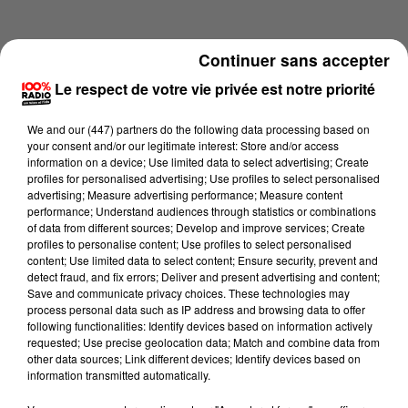
Continuer sans accepter
Le respect de votre vie privée est notre priorité
We and
our (447) partners
do the following data processing based on
your consent and/or our legitimate interest: Store and/or access
information on a device; Use limited data to select advertising; Create
profiles for personalised advertising; Use profiles to select personalised
advertising; Measure advertising performance; Measure content
performance; Understand audiences through statistics or combinations
of data from different sources; Develop and improve services; Create
profiles to personalise content; Use profiles to select personalised
content; Use limited data to select content; Ensure security, prevent and
Lecture (1 min 14 sec)
detect fraud, and fix errors; Deliver and present advertising and content;
Save and communicate privacy choices. These technologies may
process personal data such as IP address and browsing data to offer
following functionalities: Identify devices based on information actively
requested; Use precise geolocation data; Match and combine data from
100%
other data sources; Link different devices; Identify devices based on
information transmitted automatically.
100% Radio l'agenda du Comminges