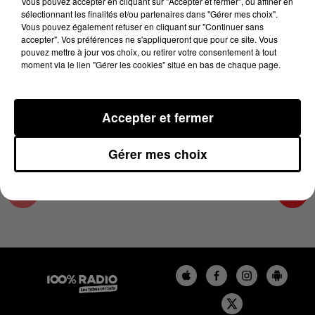
Vous pouvez accepter en cliquant sur "Accepter et fermer", ou affiner en
15 mars 2025 - 1 min 14 sec
sélectionnant les finalités et/ou partenaires dans "Gérer mes choix".
Vous pouvez également refuser en cliquant sur "Continuer sans
L'AGENDA DU COMMINGES DU 15/03/2025 À
accepter". Vos préférences ne s'appliqueront que pour ce site. Vous
06H40
pouvez mettre à jour vos choix, ou retirer votre consentement à tout
moment via le lien "Gérer les cookies" situé en bas de chaque page.
L'AGENDA DU COMMINGES
Accepter et fermer
Gérer mes choix