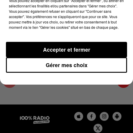
Vous pouvez accepter en cliquant sur "Accepter et fermer", ou affiner en
14 novembre 2024 - 1 min 14 sec
sélectionnant les finalités et/ou partenaires dans "Gérer mes choix".
Vous pouvez également refuser en cliquant sur "Continuer sans
L'AGENDA DU COMMINGES DU 14/11/2024 À
accepter". Vos préférences ne s'appliqueront que pour ce site. Vous
06H45
pouvez mettre à jour vos choix, ou retirer votre consentement à tout
moment via le lien "Gérer les cookies" situé en bas de chaque page.
L'AGENDA DU COMMINGES
Accepter et fermer
Gérer mes choix