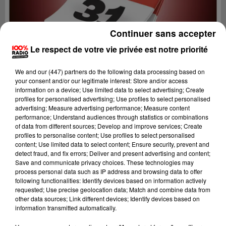
Continuer sans accepter
Le respect de votre vie privée est notre priorité
We and
our (447) partners
do the following data processing based on
your consent and/or our legitimate interest: Store and/or access
information on a device; Use limited data to select advertising; Create
profiles for personalised advertising; Use profiles to select personalised
advertising; Measure advertising performance; Measure content
performance; Understand audiences through statistics or combinations
of data from different sources; Develop and improve services; Create
profiles to personalise content; Use profiles to select personalised
content; Use limited data to select content; Ensure security, prevent and
Lecture (1 min 14 sec)
detect fraud, and fix errors; Deliver and present advertising and content;
Save and communicate privacy choices. These technologies may
process personal data such as IP address and browsing data to offer
following functionalities: Identify devices based on information actively
requested; Use precise geolocation data; Match and combine data from
100%
other data sources; Link different devices; Identify devices based on
information transmitted automatically.
100% Radio l'agenda du Comminges