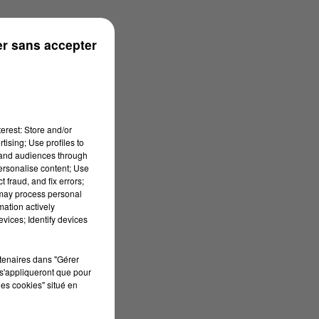
s
r sans accepter
erest: Store and/or
tising; Use profiles to
tand audiences through
personalise content; Use
 fraud, and fix errors;
 may process personal
mation actively
vices; Identify devices
rtenaires dans "Gérer
s'appliqueront que pour
les cookies" situé en