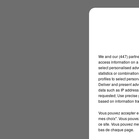
We and
our (447) partn
access information on a 
select personalised ad
statistics or combinatio
profiles to select person
Deliver and present adv
data such as IP address 
requested; Use precise g
based on information tra
Vous pouvez accepter en 
mes choix". Vous pouvez
ce site. Vous pouvez met
bas de chaque page.