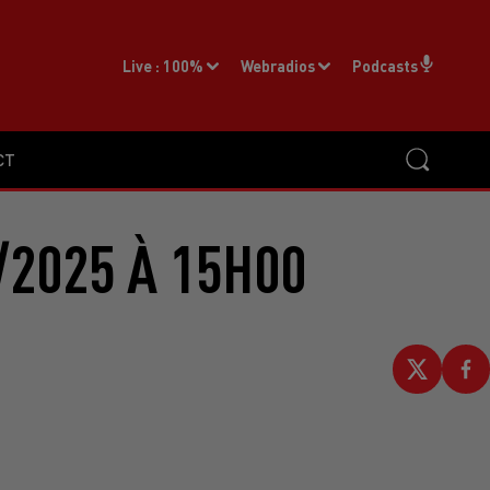
Live :
100%
Webradios
Podcasts
CT
2025 À 15H00