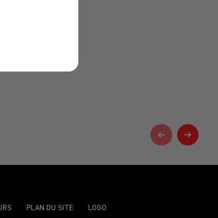
URS
PLAN DU SITE
LOGO