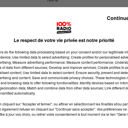
100% Radio l'agenda du Comminge
Continue
Le respect de votre vie privée est notre priorité
ers
do the following data processing based on your consent and/or our legitimate int
device; Use limited data to select advertising; Create profiles for personalised adver
vertising; Measure advertising performance; Measure content performance; Unders
ns of data from different sources; Develop and improve services; Create profiles to 
alised content; Use limited data to select content; Ensure security, prevent and detect
ertising and content; Save and communicate privacy choices. These technologies
and browsing data to offer following functionalities: Identify devices based on infor
eolocation data; Match and combine data from other data sources; Link different de
nsmitted automatically.
cliquant sur "Accepter et fermer", ou affiner en sélectionnant les finalités et/ou pa
 également refuser en cliquant sur "Continuer sans accepter". Vos préférences ne 
tre à jour vos choix, ou retirer votre consentement à tout moment via le lien "Gérer 