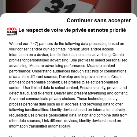
Continuer sans accepter
Le respect de votre vie privée est notre priorité
We and
our (447) partners
do the following data processing based on
your consent and/or our legitimate interest: Store and/or access
information on a device; Use limited data to select advertising; Create
profiles for personalised advertising; Use profiles to select personalised
advertising; Measure advertising performance; Measure content
performance; Understand audiences through statistics or combinations
of data from different sources; Develop and improve services; Create
profiles to personalise content; Use profiles to select personalised
content; Use limited data to select content; Ensure security, prevent and
Lecture (1 min 15 sec)
detect fraud, and fix errors; Deliver and present advertising and content;
Save and communicate privacy choices. These technologies may
process personal data such as IP address and browsing data to offer
following functionalities: Identify devices based on information actively
requested; Use precise geolocation data; Match and combine data from
100%
other data sources; Link different devices; Identify devices based on
information transmitted automatically.
100% Radio l'agenda du Comminges