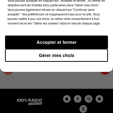
Vous pouvez accepter en cliquant sur "Accepter et fermer", ou affiner en
12 mai 2024 - 1 min 15 sec
sélectionnant les finalités et/ou partenaires dans "Gérer mes choix".
Vous pouvez également refuser en cliquant sur "Continuer sans
L'AGENDA DU COMMINGES DU 12/05/2024 À
accepter". Vos préférences ne s'appliqueront que pour ce site. Vous
09H41
pouvez mettre à jour vos choix, ou retirer votre consentement à tout
moment via le lien "Gérer les cookies" situé en bas de chaque page.
L'AGENDA DU COMMINGES
Accepter et fermer
Gérer mes choix