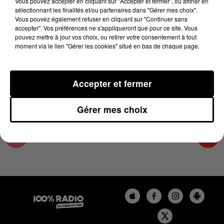
Vous pouvez accepter en cliquant sur "Accepter et fermer", ou affiner en
12 mars 2025 - 1 min 14 sec
sélectionnant les finalités et/ou partenaires dans "Gérer mes choix".
Vous pouvez également refuser en cliquant sur "Continuer sans
L'AGENDA DU COMMINGES DU 12/03/2025 À
accepter". Vos préférences ne s'appliqueront que pour ce site. Vous
10H41
pouvez mettre à jour vos choix, ou retirer votre consentement à tout
moment via le lien "Gérer les cookies" situé en bas de chaque page.
L'AGENDA DU COMMINGES
Accepter et fermer
Gérer mes choix