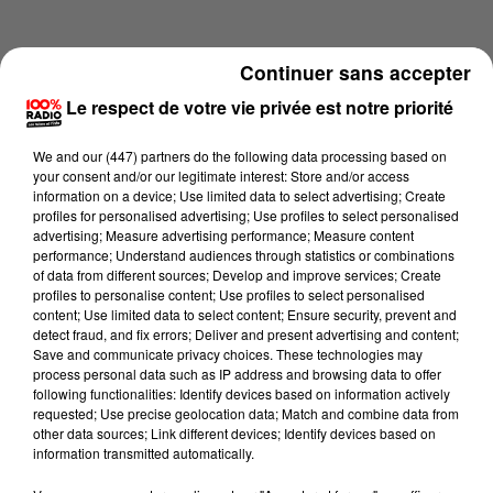
Continuer sans accepter
Le respect de votre vie privée est notre priorité
We and
our (447) partners
do the following data processing based on
your consent and/or our legitimate interest: Store and/or access
information on a device; Use limited data to select advertising; Create
profiles for personalised advertising; Use profiles to select personalised
advertising; Measure advertising performance; Measure content
performance; Understand audiences through statistics or combinations
of data from different sources; Develop and improve services; Create
profiles to personalise content; Use profiles to select personalised
content; Use limited data to select content; Ensure security, prevent and
Lecture (1 min 14 sec)
detect fraud, and fix errors; Deliver and present advertising and content;
Save and communicate privacy choices. These technologies may
process personal data such as IP address and browsing data to offer
following functionalities: Identify devices based on information actively
requested; Use precise geolocation data; Match and combine data from
100%
other data sources; Link different devices; Identify devices based on
information transmitted automatically.
100% Radio l'agenda du Comminges