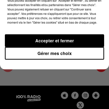
Vous pouvez accepter en cliquant sur "Accepter et fermer", ou affiner en
10 juin 2024 - 1 min 14 sec
sélectionnant les finalités et/ou partenaires dans "Gérer mes choix".
Vous pouvez également refuser en cliquant sur "Continuer sans
L'AGENDA DU COMMINGES DU 10/06/2024 À
accepter". Vos préférences ne s'appliqueront que pour ce site. Vous
10H40
pouvez mettre à jour vos choix, ou retirer votre consentement à tout
moment via le lien "Gérer les cookies" situé en bas de chaque page.
L'AGENDA DU COMMINGES
Accepter et fermer
Gérer mes choix