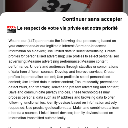
Continuer sans accepter
Le respect de votre vie privée est notre priorité
We and
our (447) partners
do the following data processing based on
your consent and/or our legitimate interest: Store and/or access
information on a device; Use limited data to select advertising; Create
profiles for personalised advertising; Use profiles to select personalised
advertising; Measure advertising performance; Measure content
performance; Understand audiences through statistics or combinations
of data from different sources; Develop and improve services; Create
profiles to personalise content; Use profiles to select personalised
content; Use limited data to select content; Ensure security, prevent and
Lecture (1 min 14 sec)
detect fraud, and fix errors; Deliver and present advertising and content;
Save and communicate privacy choices. These technologies may
process personal data such as IP address and browsing data to offer
following functionalities: Identify devices based on information actively
requested; Use precise geolocation data; Match and combine data from
100%
other data sources; Link different devices; Identify devices based on
information transmitted automatically.
100% Radio l'agenda du Comminges