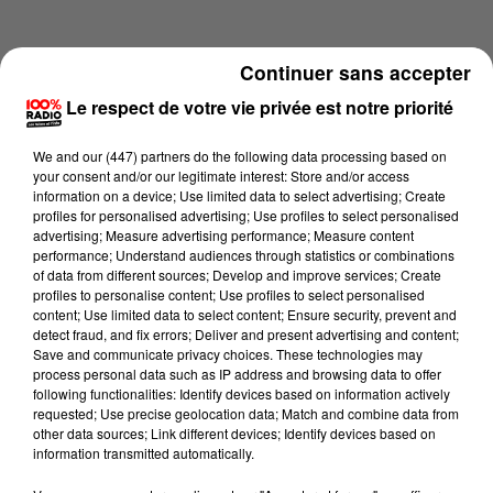
Continuer sans accepter
Le respect de votre vie privée est notre priorité
We and
our (447) partners
do the following data processing based on
your consent and/or our legitimate interest: Store and/or access
information on a device; Use limited data to select advertising; Create
profiles for personalised advertising; Use profiles to select personalised
advertising; Measure advertising performance; Measure content
performance; Understand audiences through statistics or combinations
of data from different sources; Develop and improve services; Create
profiles to personalise content; Use profiles to select personalised
content; Use limited data to select content; Ensure security, prevent and
Lecture (1 min 16 sec)
detect fraud, and fix errors; Deliver and present advertising and content;
Save and communicate privacy choices. These technologies may
process personal data such as IP address and browsing data to offer
following functionalities: Identify devices based on information actively
requested; Use precise geolocation data; Match and combine data from
100%
other data sources; Link different devices; Identify devices based on
information transmitted automatically.
100% Radio l'agenda du Comminges