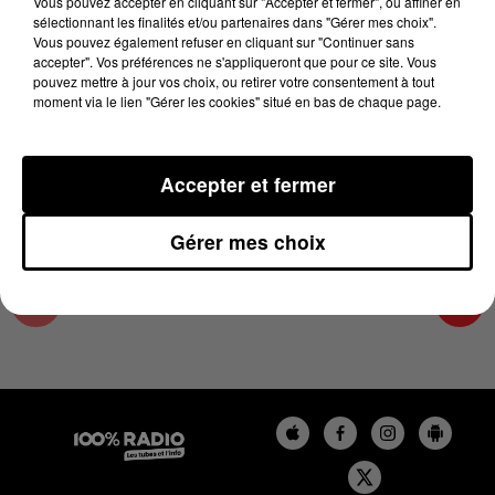
Vous pouvez accepter en cliquant sur "Accepter et fermer", ou affiner en
10 avril 2025 - 1 min 16 sec
sélectionnant les finalités et/ou partenaires dans "Gérer mes choix".
Vous pouvez également refuser en cliquant sur "Continuer sans
L'AGENDA DU COMMINGES DU 10/04/2025 À
accepter". Vos préférences ne s'appliqueront que pour ce site. Vous
07H53
pouvez mettre à jour vos choix, ou retirer votre consentement à tout
moment via le lien "Gérer les cookies" situé en bas de chaque page.
L'AGENDA DU COMMINGES
Accepter et fermer
Gérer mes choix