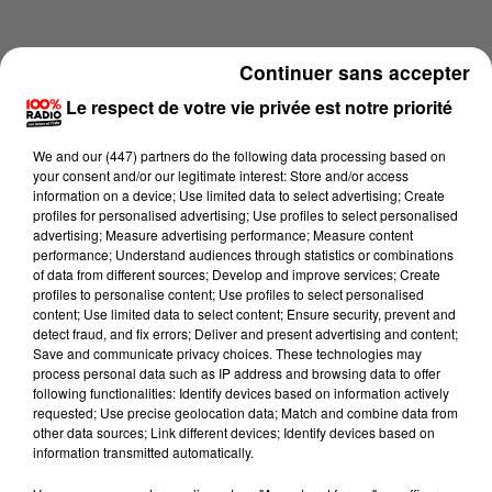
Continuer sans accepter
Le respect de votre vie privée est notre priorité
We and
our (447) partners
do the following data processing based on
your consent and/or our legitimate interest: Store and/or access
information on a device; Use limited data to select advertising; Create
profiles for personalised advertising; Use profiles to select personalised
advertising; Measure advertising performance; Measure content
performance; Understand audiences through statistics or combinations
of data from different sources; Develop and improve services; Create
profiles to personalise content; Use profiles to select personalised
content; Use limited data to select content; Ensure security, prevent and
Lecture (1 min 14 sec)
detect fraud, and fix errors; Deliver and present advertising and content;
Save and communicate privacy choices. These technologies may
process personal data such as IP address and browsing data to offer
following functionalities: Identify devices based on information actively
requested; Use precise geolocation data; Match and combine data from
100%
other data sources; Link different devices; Identify devices based on
information transmitted automatically.
100% Radio l'agenda du Comminges