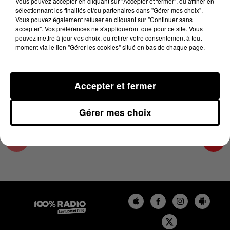
Vous pouvez accepter en cliquant sur "Accepter et fermer", ou affiner en
10 février 2025 - 1 min 14 sec
sélectionnant les finalités et/ou partenaires dans "Gérer mes choix".
Vous pouvez également refuser en cliquant sur "Continuer sans
L'AGENDA DU COMMINGES DU 10/02/2025 À
accepter". Vos préférences ne s'appliqueront que pour ce site. Vous
16H39
pouvez mettre à jour vos choix, ou retirer votre consentement à tout
moment via le lien "Gérer les cookies" situé en bas de chaque page.
L'AGENDA DU COMMINGES
Accepter et fermer
Gérer mes choix