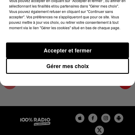
Vous pouvez accepter en cliquant sur "Accepter et fermer", ou affiner en
9 décembre 2023 - 1 min 14 sec
sélectionnant les finalités et/ou partenaires dans "Gérer mes choix".
Vous pouvez également refuser en cliquant sur "Continuer sans
L'AGENDA DU COMMINGES DU 09/12/2023 À
accepter". Vos préférences ne s'appliqueront que pour ce site. Vous
06H39
pouvez mettre à jour vos choix, ou retirer votre consentement à tout
moment via le lien "Gérer les cookies" situé en bas de chaque page.
L'AGENDA DU COMMINGES
Accepter et fermer
Gérer mes choix