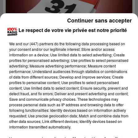
Continuer sans accepter
Le respect de votre vie privée est notre priorité
We and
our (447) partners
do the following data processing based on
your consent and/or our legitimate interest: Store and/or access
information on a device; Use limited data to select advertising; Create
profiles for personalised advertising; Use profiles to select personalised
advertising; Measure advertising performance; Measure content
performance; Understand audiences through statistics or combinations
of data from different sources; Develop and improve services; Create
profiles to personalise content; Use profiles to select personalised
content; Use limited data to select content; Ensure security, prevent and
Lecture (1 min 14 sec)
detect fraud, and fix errors; Deliver and present advertising and content;
Save and communicate privacy choices. These technologies may
process personal data such as IP address and browsing data to offer
following functionalities: Identify devices based on information actively
requested; Use precise geolocation data; Match and combine data from
100%
other data sources; Link different devices; Identify devices based on
information transmitted automatically.
100% Radio l'agenda du Comminges