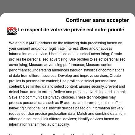
Continuer sans accepter
Le respect de votre vie privée est notre priorité
We and
our (447) partners
do the following data processing based on
your consent and/or our legitimate interest: Store and/or access
information on a device; Use limited data to select advertising; Create
profiles for personalised advertising; Use profiles to select personalised
advertising; Measure advertising performance; Measure content
performance; Understand audiences through statistics or combinations
of data from different sources; Develop and improve services; Create
profiles to personalise content; Use profiles to select personalised
content; Use limited data to select content; Ensure security, prevent and
Lecture (4 min 23 sec)
detect fraud, and fix errors; Deliver and present advertising and content;
Save and communicate privacy choices. These technologies may
process personal data such as IP address and browsing data to offer
following functionalities: Identify devices based on information actively
requested; Use precise geolocation data; Match and combine data from
100%
other data sources; Link different devices; Identify devices based on
information transmitted automatically.
100% Radio l'agenda du Comminges