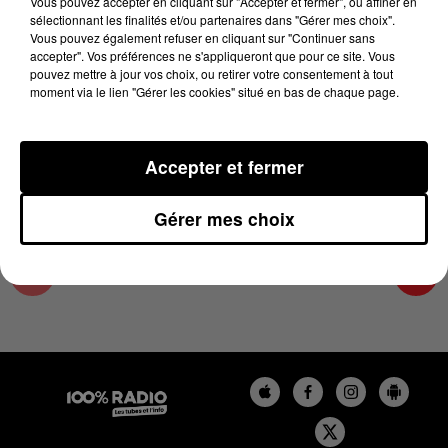
Vous pouvez accepter en cliquant sur "Accepter et fermer", ou affiner en
7 août 2025 - 4 min 23 sec
sélectionnant les finalités et/ou partenaires dans "Gérer mes choix".
Vous pouvez également refuser en cliquant sur "Continuer sans
L'AGENDA DU COMMINGES DU 07/08/2025 À
accepter". Vos préférences ne s'appliqueront que pour ce site. Vous
18H38
pouvez mettre à jour vos choix, ou retirer votre consentement à tout
moment via le lien "Gérer les cookies" situé en bas de chaque page.
L'AGENDA DU COMMINGES
Accepter et fermer
Gérer mes choix