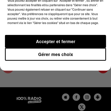
Vous pouvez accepter en cliquant sur "Accepter et fermer", ou affiner en
7 février 2025 - 1 min 14 sec
sélectionnant les finalités et/ou partenaires dans "Gérer mes choix".
Vous pouvez également refuser en cliquant sur "Continuer sans
L'AGENDA DU COMMINGES DU 07/02/2025 À
accepter". Vos préférences ne s'appliqueront que pour ce site. Vous
06H47
pouvez mettre à jour vos choix, ou retirer votre consentement à tout
moment via le lien "Gérer les cookies" situé en bas de chaque page.
L'AGENDA DU COMMINGES
Accepter et fermer
Gérer mes choix