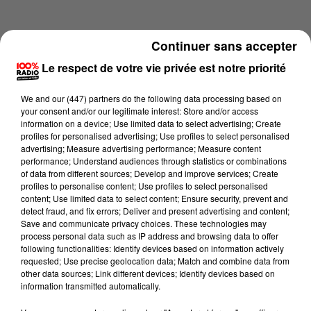
Continuer sans accepter
Le respect de votre vie privée est notre priorité
We and
our (447) partners
do the following data processing based on
your consent and/or our legitimate interest: Store and/or access
information on a device; Use limited data to select advertising; Create
profiles for personalised advertising; Use profiles to select personalised
advertising; Measure advertising performance; Measure content
performance; Understand audiences through statistics or combinations
of data from different sources; Develop and improve services; Create
profiles to personalise content; Use profiles to select personalised
content; Use limited data to select content; Ensure security, prevent and
Lecture (1 min 14 sec)
detect fraud, and fix errors; Deliver and present advertising and content;
Save and communicate privacy choices. These technologies may
process personal data such as IP address and browsing data to offer
following functionalities: Identify devices based on information actively
requested; Use precise geolocation data; Match and combine data from
100%
other data sources; Link different devices; Identify devices based on
information transmitted automatically.
100% Radio l'agenda du Comminges