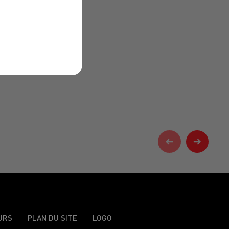
URS
PLAN DU SITE
LOGO