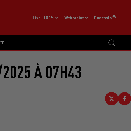
Live :
100%
Webradios
Podcasts
CT
2025 À 07H43