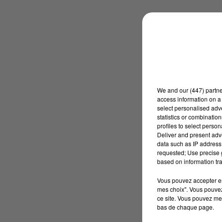
We and
our (447) partn
access information on a 
select personalised ad
statistics or combinatio
profiles to select person
Deliver and present adv
data such as IP address 
requested; Use precise g
based on information tra
Vous pouvez accepter en 
mes choix". Vous pouvez
ce site. Vous pouvez met
bas de chaque page.