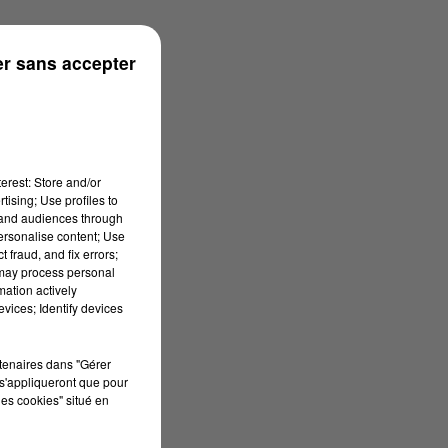
s
r sans accepter
erest: Store and/or
tising; Use profiles to
tand audiences through
personalise content; Use
 fraud, and fix errors;
 may process personal
mation actively
vices; Identify devices
rtenaires dans "Gérer
s'appliqueront que pour
les cookies" situé en