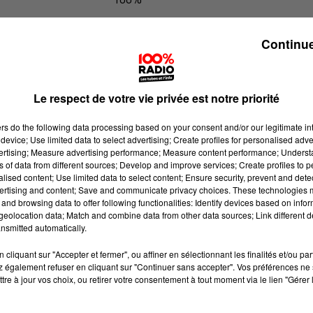
100% Radio l'agenda du Comminge
Continue
Le respect de votre vie privée est notre priorité
ers
do the following data processing based on your consent and/or our legitimate int
device; Use limited data to select advertising; Create profiles for personalised adver
vertising; Measure advertising performance; Measure content performance; Unders
ns of data from different sources; Develop and improve services; Create profiles to 
alised content; Use limited data to select content; Ensure security, prevent and detect
ertising and content; Save and communicate privacy choices. These technologies
and browsing data to offer following functionalities: Identify devices based on infor
eolocation data; Match and combine data from other data sources; Link different de
nsmitted automatically.
cliquant sur "Accepter et fermer", ou affiner en sélectionnant les finalités et/ou pa
 également refuser en cliquant sur "Continuer sans accepter". Vos préférences ne 
tre à jour vos choix, ou retirer votre consentement à tout moment via le lien "Gérer 