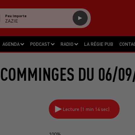
Peu Importe
ZAZIE
AGENDA
PODCAST
RADIO
LA RÉGIE PUB
CONTA
 COMMINGES DU 06/09/
Lecture (1 min 14 sec)
100%