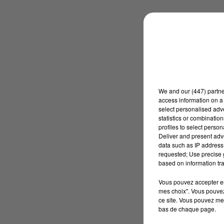
We and
our (447) partn
access information on a 
select personalised ad
statistics or combinatio
profiles to select person
Deliver and present adv
data such as IP address 
requested; Use precise g
based on information tra
Vous pouvez accepter en 
mes choix". Vous pouvez
ce site. Vous pouvez met
bas de chaque page.