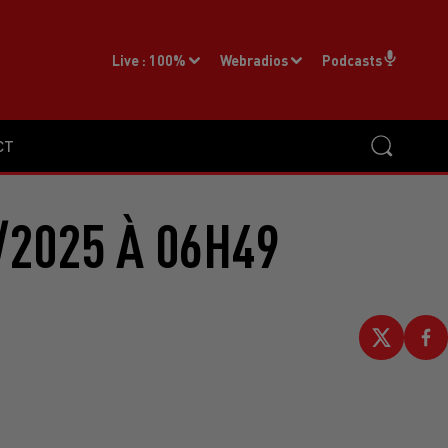
Live :
100%
Webradios
Podcasts
CT
2025 À 06H49