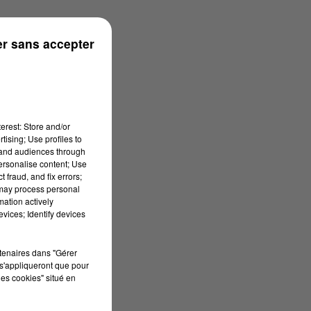
s
r sans accepter
erest: Store and/or
tising; Use profiles to
tand audiences through
personalise content; Use
 fraud, and fix errors;
 may process personal
mation actively
vices; Identify devices
rtenaires dans "Gérer
s'appliqueront que pour
les cookies" situé en