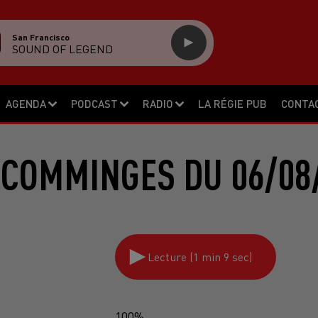
San Francisco
SOUND OF LEGEND
AGENDA
PODCAST
RADIO
LA RÉGIE PUB
CONTA
 COMMINGES DU 06/08/
Lecture (1 min 9 sec)
100%