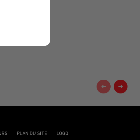
URS
PLAN DU SITE
LOGO