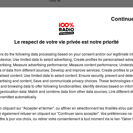
100% Radio l'agenda du Comminge
Continue
Le respect de votre vie privée est notre priorité
ers
do the following data processing based on your consent and/or our legitimate int
device; Use limited data to select advertising; Create profiles for personalised adver
vertising; Measure advertising performance; Measure content performance; Unders
ns of data from different sources; Develop and improve services; Create profiles to 
alised content; Use limited data to select content; Ensure security, prevent and detect
ertising and content; Save and communicate privacy choices. These technologies
and browsing data to offer following functionalities: Identify devices based on infor
eolocation data; Match and combine data from other data sources; Link different de
nsmitted automatically.
cliquant sur "Accepter et fermer", ou affiner en sélectionnant les finalités et/ou pa
 également refuser en cliquant sur "Continuer sans accepter". Vos préférences ne 
tre à jour vos choix, ou retirer votre consentement à tout moment via le lien "Gérer 