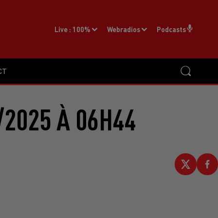
Live :
100%
Webradios
Podcasts
CT
2025 À 06H44