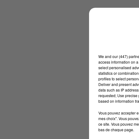
We and
our (447) partn
access information on a 
select personalised ad
statistics or combinatio
profiles to select person
Deliver and present adv
data such as IP address 
requested; Use precise g
based on information tra
Vous pouvez accepter en 
mes choix". Vous pouvez
ce site. Vous pouvez met
bas de chaque page.