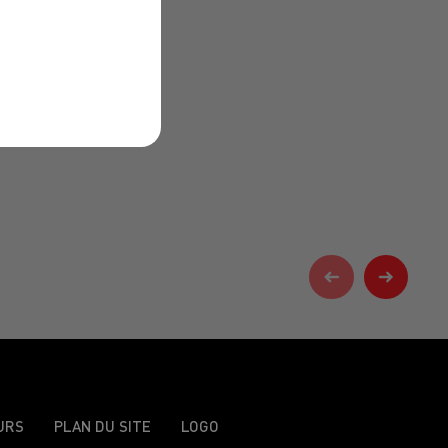
URS
PLAN DU SITE
LOGO