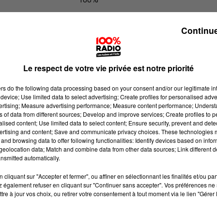
100% Radio l'agenda du Comminge
Continue
Le respect de votre vie privée est notre priorité
ers
do the following data processing based on your consent and/or our legitimate int
device; Use limited data to select advertising; Create profiles for personalised adver
vertising; Measure advertising performance; Measure content performance; Unders
ns of data from different sources; Develop and improve services; Create profiles to 
alised content; Use limited data to select content; Ensure security, prevent and detect
ertising and content; Save and communicate privacy choices. These technologies
and browsing data to offer following functionalities: Identify devices based on infor
eolocation data; Match and combine data from other data sources; Link different de
nsmitted automatically.
cliquant sur "Accepter et fermer", ou affiner en sélectionnant les finalités et/ou pa
 également refuser en cliquant sur "Continuer sans accepter". Vos préférences ne 
tre à jour vos choix, ou retirer votre consentement à tout moment via le lien "Gérer 