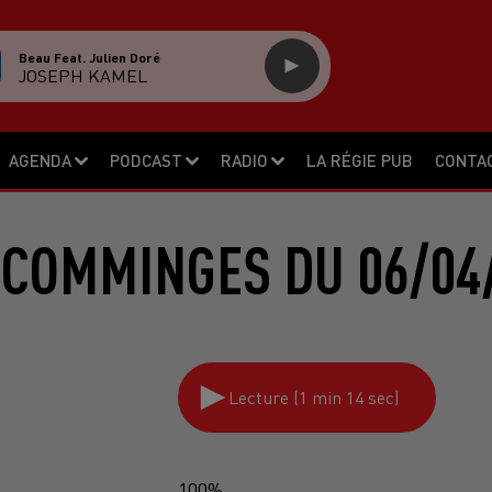
Beau Feat. Julien Doré
JOSEPH KAMEL
AGENDA
PODCAST
RADIO
LA RÉGIE PUB
CONTA
 COMMINGES DU 06/04/
Lecture (1 min 14 sec)
100%