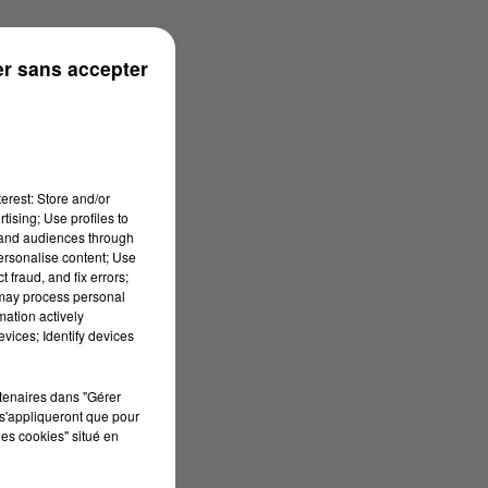
s
r sans accepter
erest: Store and/or
tising; Use profiles to
tand audiences through
personalise content; Use
 fraud, and fix errors;
 may process personal
mation actively
vices; Identify devices
rtenaires dans "Gérer
s'appliqueront que pour
les cookies" situé en