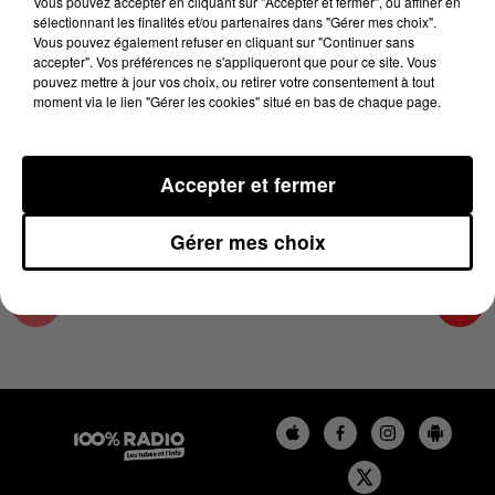
Vous pouvez accepter en cliquant sur "Accepter et fermer", ou affiner en
6 janvier 2024 - 1 min 13 sec
sélectionnant les finalités et/ou partenaires dans "Gérer mes choix".
Vous pouvez également refuser en cliquant sur "Continuer sans
L'AGENDA DU COMMINGES DU 06/01/2024 À
accepter". Vos préférences ne s'appliqueront que pour ce site. Vous
09H37
pouvez mettre à jour vos choix, ou retirer votre consentement à tout
moment via le lien "Gérer les cookies" situé en bas de chaque page.
L'AGENDA DU COMMINGES
Accepter et fermer
Gérer mes choix