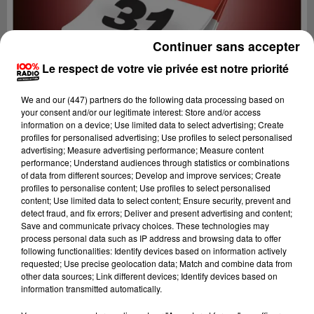
Continuer sans accepter
Le respect de votre vie privée est notre priorité
We and
our (447) partners
do the following data processing based on
your consent and/or our legitimate interest: Store and/or access
information on a device; Use limited data to select advertising; Create
profiles for personalised advertising; Use profiles to select personalised
advertising; Measure advertising performance; Measure content
performance; Understand audiences through statistics or combinations
of data from different sources; Develop and improve services; Create
profiles to personalise content; Use profiles to select personalised
content; Use limited data to select content; Ensure security, prevent and
Lecture (1 min 13 sec)
detect fraud, and fix errors; Deliver and present advertising and content;
Save and communicate privacy choices. These technologies may
process personal data such as IP address and browsing data to offer
following functionalities: Identify devices based on information actively
requested; Use precise geolocation data; Match and combine data from
100%
other data sources; Link different devices; Identify devices based on
information transmitted automatically.
100% Radio l'agenda du Comminges