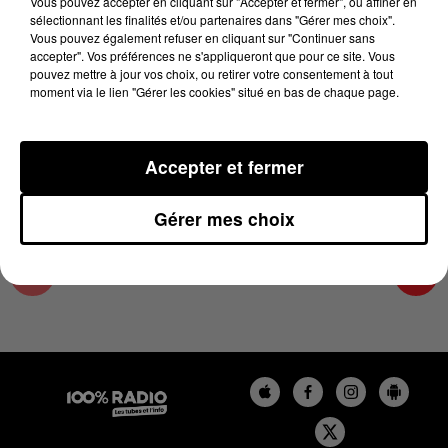
Vous pouvez accepter en cliquant sur "Accepter et fermer", ou affiner en
5 juin 2024 - 1 min 14 sec
sélectionnant les finalités et/ou partenaires dans "Gérer mes choix".
Vous pouvez également refuser en cliquant sur "Continuer sans
L'AGENDA DU COMMINGES DU 05/06/2024 À
accepter". Vos préférences ne s'appliqueront que pour ce site. Vous
16H37
pouvez mettre à jour vos choix, ou retirer votre consentement à tout
moment via le lien "Gérer les cookies" situé en bas de chaque page.
L'AGENDA DU COMMINGES
Accepter et fermer
Gérer mes choix