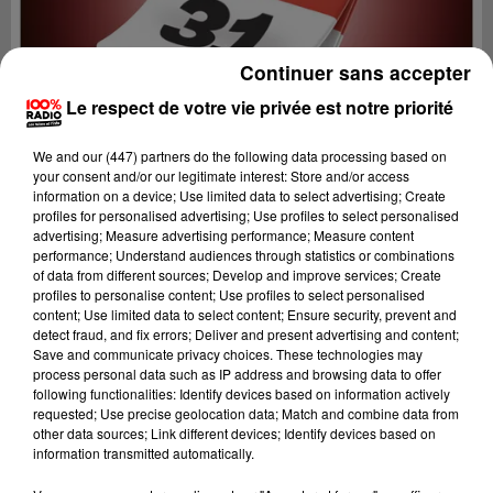
Continuer sans accepter
Le respect de votre vie privée est notre priorité
We and
our (447) partners
do the following data processing based on
your consent and/or our legitimate interest: Store and/or access
information on a device; Use limited data to select advertising; Create
profiles for personalised advertising; Use profiles to select personalised
advertising; Measure advertising performance; Measure content
performance; Understand audiences through statistics or combinations
of data from different sources; Develop and improve services; Create
profiles to personalise content; Use profiles to select personalised
content; Use limited data to select content; Ensure security, prevent and
Lecture (1 min 14 sec)
detect fraud, and fix errors; Deliver and present advertising and content;
Save and communicate privacy choices. These technologies may
process personal data such as IP address and browsing data to offer
following functionalities: Identify devices based on information actively
requested; Use precise geolocation data; Match and combine data from
100%
other data sources; Link different devices; Identify devices based on
information transmitted automatically.
100% Radio l'agenda du Comminges