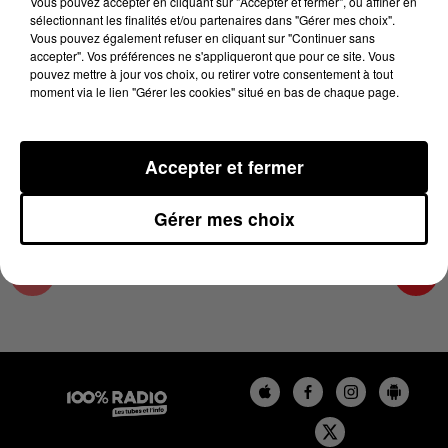
Vous pouvez accepter en cliquant sur "Accepter et fermer", ou affiner en
5 avril 2024 - 1 min 14 sec
sélectionnant les finalités et/ou partenaires dans "Gérer mes choix".
Vous pouvez également refuser en cliquant sur "Continuer sans
L'AGENDA DU COMMINGES DU 05/04/2024 À
accepter". Vos préférences ne s'appliqueront que pour ce site. Vous
16H37
pouvez mettre à jour vos choix, ou retirer votre consentement à tout
moment via le lien "Gérer les cookies" situé en bas de chaque page.
L'AGENDA DU COMMINGES
Accepter et fermer
Gérer mes choix