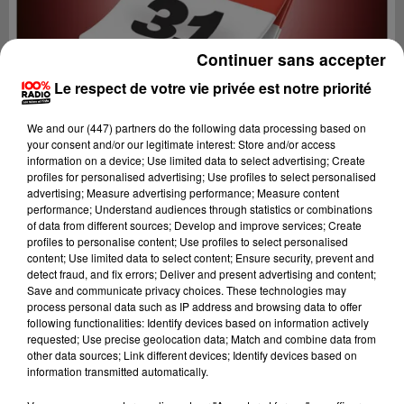
Continuer sans accepter
Le respect de votre vie privée est notre priorité
We and
our (447) partners
do the following data processing based on
your consent and/or our legitimate interest: Store and/or access
information on a device; Use limited data to select advertising; Create
profiles for personalised advertising; Use profiles to select personalised
advertising; Measure advertising performance; Measure content
performance; Understand audiences through statistics or combinations
of data from different sources; Develop and improve services; Create
profiles to personalise content; Use profiles to select personalised
content; Use limited data to select content; Ensure security, prevent and
Lecture (1 min 14 sec)
detect fraud, and fix errors; Deliver and present advertising and content;
Save and communicate privacy choices. These technologies may
process personal data such as IP address and browsing data to offer
following functionalities: Identify devices based on information actively
requested; Use precise geolocation data; Match and combine data from
100%
other data sources; Link different devices; Identify devices based on
information transmitted automatically.
100% Radio l'agenda du Comminges