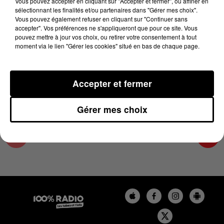
Vous pouvez accepter en cliquant sur "Accepter et fermer", ou affiner en
3 août 2024 - 1 min 9 sec
sélectionnant les finalités et/ou partenaires dans "Gérer mes choix".
Vous pouvez également refuser en cliquant sur "Continuer sans
L'AGENDA DU COMMINGES DU 03/08/2024 À
accepter". Vos préférences ne s'appliqueront que pour ce site. Vous
06H44
pouvez mettre à jour vos choix, ou retirer votre consentement à tout
moment via le lien "Gérer les cookies" situé en bas de chaque page.
L'AGENDA DU COMMINGES
Accepter et fermer
Gérer mes choix