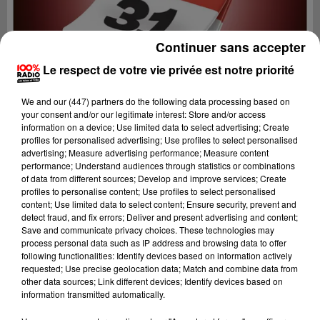
Continuer sans accepter
Le respect de votre vie privée est notre priorité
We and
our (447) partners
do the following data processing based on
your consent and/or our legitimate interest: Store and/or access
information on a device; Use limited data to select advertising; Create
profiles for personalised advertising; Use profiles to select personalised
advertising; Measure advertising performance; Measure content
performance; Understand audiences through statistics or combinations
of data from different sources; Develop and improve services; Create
profiles to personalise content; Use profiles to select personalised
content; Use limited data to select content; Ensure security, prevent and
Lecture (1 min 9 sec)
detect fraud, and fix errors; Deliver and present advertising and content;
Save and communicate privacy choices. These technologies may
process personal data such as IP address and browsing data to offer
following functionalities: Identify devices based on information actively
requested; Use precise geolocation data; Match and combine data from
100%
other data sources; Link different devices; Identify devices based on
information transmitted automatically.
100% Radio l'agenda du Comminges