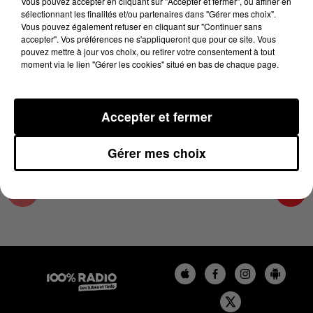
Vous pouvez accepter en cliquant sur "Accepter et fermer", ou affiner en
3 juin 2024 - 1 min 15 sec
sélectionnant les finalités et/ou partenaires dans "Gérer mes choix".
Vous pouvez également refuser en cliquant sur "Continuer sans
L'AGENDA DU COMMINGES DU 03/06/2024 À
accepter". Vos préférences ne s'appliqueront que pour ce site. Vous
10H38
pouvez mettre à jour vos choix, ou retirer votre consentement à tout
moment via le lien "Gérer les cookies" situé en bas de chaque page.
L'AGENDA DU COMMINGES
Accepter et fermer
Gérer mes choix