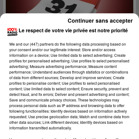
Continuer sans accepter
Le respect de votre vie privée est notre priorité
We and
our (447) partners
do the following data processing based on
your consent and/or our legitimate interest: Store and/or access
information on a device; Use limited data to select advertising; Create
profiles for personalised advertising; Use profiles to select personalised
advertising; Measure advertising performance; Measure content
performance; Understand audiences through statistics or combinations
of data from different sources; Develop and improve services; Create
profiles to personalise content; Use profiles to select personalised
content; Use limited data to select content; Ensure security, prevent and
Lecture (1 min 15 sec)
detect fraud, and fix errors; Deliver and present advertising and content;
Save and communicate privacy choices. These technologies may
process personal data such as IP address and browsing data to offer
following functionalities: Identify devices based on information actively
requested; Use precise geolocation data; Match and combine data from
100%
other data sources; Link different devices; Identify devices based on
information transmitted automatically.
100% Radio l'agenda du Comminges