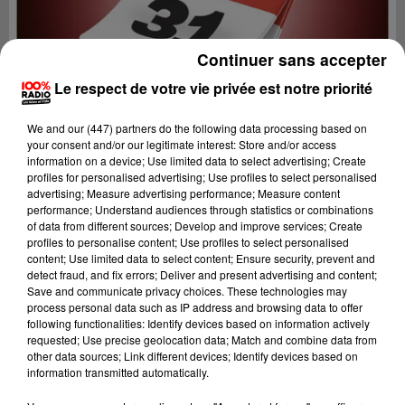
Continuer sans accepter
Le respect de votre vie privée est notre priorité
We and
our (447) partners
do the following data processing based on
your consent and/or our legitimate interest: Store and/or access
information on a device; Use limited data to select advertising; Create
profiles for personalised advertising; Use profiles to select personalised
advertising; Measure advertising performance; Measure content
performance; Understand audiences through statistics or combinations
of data from different sources; Develop and improve services; Create
profiles to personalise content; Use profiles to select personalised
content; Use limited data to select content; Ensure security, prevent and
Lecture (1 min 15 sec)
detect fraud, and fix errors; Deliver and present advertising and content;
Save and communicate privacy choices. These technologies may
process personal data such as IP address and browsing data to offer
following functionalities: Identify devices based on information actively
requested; Use precise geolocation data; Match and combine data from
100%
other data sources; Link different devices; Identify devices based on
information transmitted automatically.
100% Radio l'agenda du Comminges