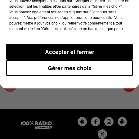
Vous pouvez accepter en cliquant sur "Accepter et fermer", ou affiner en
1er décembre 2023 - 1 min 15 sec
sélectionnant les finalités et/ou partenaires dans "Gérer mes choix".
Vous pouvez également refuser en cliquant sur "Continuer sans
L'AGENDA DU COMMINGES DU 01/12/2023 À
accepter". Vos préférences ne s'appliqueront que pour ce site. Vous
10H41
pouvez mettre à jour vos choix, ou retirer votre consentement à tout
moment via le lien "Gérer les cookies" situé en bas de chaque page.
L'AGENDA DU COMMINGES
Accepter et fermer
Gérer mes choix