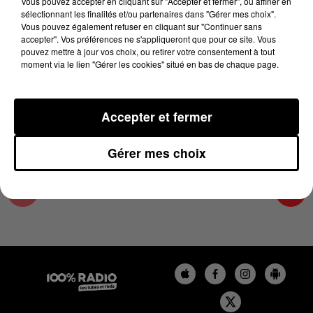
Vous pouvez accepter en cliquant sur "Accepter et fermer", ou affiner en
1er juin 2024 - 1 min 14 sec
sélectionnant les finalités et/ou partenaires dans "Gérer mes choix".
Vous pouvez également refuser en cliquant sur "Continuer sans
L'AGENDA DU COMMINGES DU 01/06/2024 À
accepter". Vos préférences ne s'appliqueront que pour ce site. Vous
09H40
pouvez mettre à jour vos choix, ou retirer votre consentement à tout
moment via le lien "Gérer les cookies" situé en bas de chaque page.
L'AGENDA DU COMMINGES
Accepter et fermer
Gérer mes choix