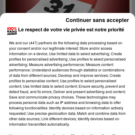
Continuer sans accepter
Le respect de votre vie privée est notre priorité
We and
our (447) partners
do the following data processing based on
your consent and/or our legitimate interest: Store and/or access
information on a device; Use limited data to select advertising; Create
profiles for personalised advertising; Use profiles to select personalised
advertising; Measure advertising performance; Measure content
performance; Understand audiences through statistics or combinations
of data from different sources; Develop and improve services; Create
profiles to personalise content; Use profiles to select personalised
content; Use limited data to select content; Ensure security, prevent and
Lecture (1 min 14 sec)
detect fraud, and fix errors; Deliver and present advertising and content;
Save and communicate privacy choices. These technologies may
process personal data such as IP address and browsing data to offer
following functionalities: Identify devices based on information actively
requested; Use precise geolocation data; Match and combine data from
100%
other data sources; Link different devices; Identify devices based on
information transmitted automatically.
100% Radio l'agenda du Comminges