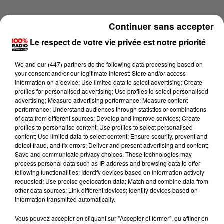
Continuer sans accepter
Le respect de votre vie privée est notre priorité
We and
our (447) partners
do the following data processing based on
your consent and/or our legitimate interest: Store and/or access
information on a device; Use limited data to select advertising; Create
profiles for personalised advertising; Use profiles to select personalised
advertising; Measure advertising performance; Measure content
performance; Understand audiences through statistics or combinations
of data from different sources; Develop and improve services; Create
profiles to personalise content; Use profiles to select personalised
content; Use limited data to select content; Ensure security, prevent and
detect fraud, and fix errors; Deliver and present advertising and content;
Lecture (1 min 14 sec)
Save and communicate privacy choices. These technologies may
process personal data such as IP address and browsing data to offer
following functionalities: Identify devices based on information actively
requested; Use precise geolocation data; Match and combine data from
other data sources; Link different devices; Identify devices based on
100%
information transmitted automatically.
100% Radio l'agenda du Béarn
Vous pouvez accepter en cliquant sur "Accepter et fermer", ou affiner en