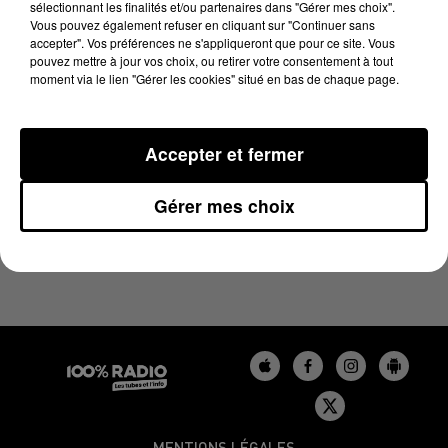
sélectionnant les finalités et/ou partenaires dans "Gérer mes choix".
29 septembre 2025 - 1 min 14 sec
Vous pouvez également refuser en cliquant sur "Continuer sans
L'AGENDA DU BÉARN DU 29/09/2025 À 13H35
accepter". Vos préférences ne s'appliqueront que pour ce site. Vous
pouvez mettre à jour vos choix, ou retirer votre consentement à tout
moment via le lien "Gérer les cookies" situé en bas de chaque page.
Podcasts agendas du Béarn
Accepter et fermer
Gérer mes choix
MENTIONS LÉGALES