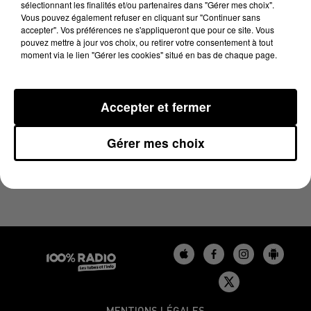
sélectionnant les finalités et/ou partenaires dans "Gérer mes choix".
28 novembre 2024 - 1 min 14 sec
Vous pouvez également refuser en cliquant sur "Continuer sans
L'AGENDA DU BÉARN DU 28/11/2024 À 07H52
accepter". Vos préférences ne s'appliqueront que pour ce site. Vous
pouvez mettre à jour vos choix, ou retirer votre consentement à tout
moment via le lien "Gérer les cookies" situé en bas de chaque page.
Podcasts agendas du Béarn
Accepter et fermer
Gérer mes choix
MENTIONS LÉGALES