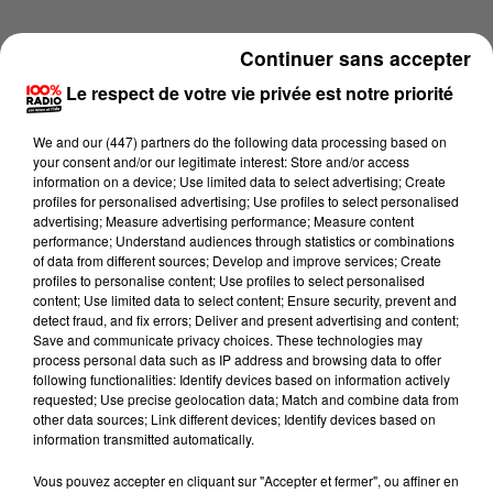
Continuer sans accepter
Le respect de votre vie privée est notre priorité
We and
our (447) partners
do the following data processing based on
your consent and/or our legitimate interest: Store and/or access
information on a device; Use limited data to select advertising; Create
profiles for personalised advertising; Use profiles to select personalised
advertising; Measure advertising performance; Measure content
performance; Understand audiences through statistics or combinations
of data from different sources; Develop and improve services; Create
profiles to personalise content; Use profiles to select personalised
content; Use limited data to select content; Ensure security, prevent and
detect fraud, and fix errors; Deliver and present advertising and content;
Lecture (22 sec)
Save and communicate privacy choices. These technologies may
process personal data such as IP address and browsing data to offer
following functionalities: Identify devices based on information actively
requested; Use precise geolocation data; Match and combine data from
other data sources; Link different devices; Identify devices based on
100%
information transmitted automatically.
100% Radio l'agenda du Béarn
Vous pouvez accepter en cliquant sur "Accepter et fermer", ou affiner en