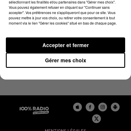
sélectionnant les finalités et/ou partenaires dans "Gérer mes choix".
28 mai 2025 - 22 sec
Vous pouvez également refuser en cliquant sur "Continuer sans
L'AGENDA DU BÉARN DU 28/05/2025 À 11H01
accepter". Vos préférences ne s'appliqueront que pour ce site. Vous
pouvez mettre à jour vos choix, ou retirer votre consentement à tout
moment via le lien "Gérer les cookies" situé en bas de chaque page.
Podcasts agendas du Béarn
Accepter et fermer
Gérer mes choix
MENTIONS LÉGALES