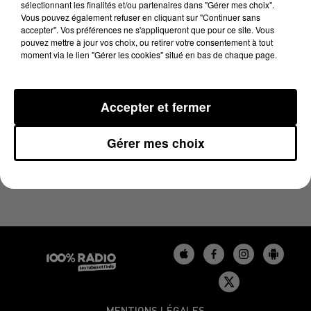
sélectionnant les finalités et/ou partenaires dans "Gérer mes choix".
28 avril 2024 - 1 min 14 sec
Vous pouvez également refuser en cliquant sur "Continuer sans
L'AGENDA DU BÉARN DU 28/04/2024 À 06H33
accepter". Vos préférences ne s'appliqueront que pour ce site. Vous
pouvez mettre à jour vos choix, ou retirer votre consentement à tout
moment via le lien "Gérer les cookies" situé en bas de chaque page.
Podcasts agendas du Béarn
Accepter et fermer
Gérer mes choix
MENTIONS LÉGALES