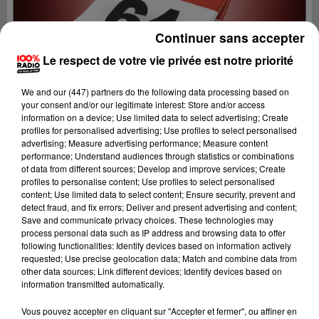
Continuer sans accepter
Le respect de votre vie privée est notre priorité
We and
our (447) partners
do the following data processing based on
your consent and/or our legitimate interest: Store and/or access
information on a device; Use limited data to select advertising; Create
profiles for personalised advertising; Use profiles to select personalised
advertising; Measure advertising performance; Measure content
performance; Understand audiences through statistics or combinations
of data from different sources; Develop and improve services; Create
profiles to personalise content; Use profiles to select personalised
content; Use limited data to select content; Ensure security, prevent and
detect fraud, and fix errors; Deliver and present advertising and content;
Lecture (1 min 14 sec)
Save and communicate privacy choices. These technologies may
process personal data such as IP address and browsing data to offer
following functionalities: Identify devices based on information actively
requested; Use precise geolocation data; Match and combine data from
other data sources; Link different devices; Identify devices based on
100%
information transmitted automatically.
100% Radio l'agenda du Béarn
Vous pouvez accepter en cliquant sur "Accepter et fermer", ou affiner en