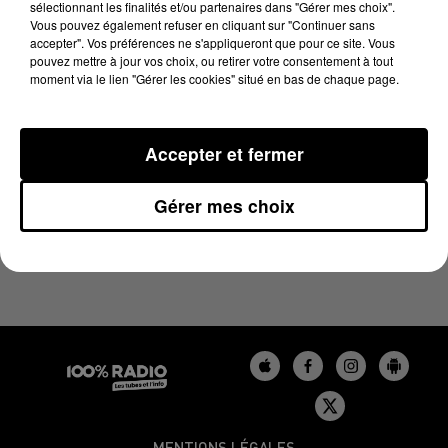
sélectionnant les finalités et/ou partenaires dans "Gérer mes choix".
28 janvier 2025 - 1 min 14 sec
Vous pouvez également refuser en cliquant sur "Continuer sans
L'AGENDA DU BÉARN DU 28/01/2025 À 13H39
accepter". Vos préférences ne s'appliqueront que pour ce site. Vous
pouvez mettre à jour vos choix, ou retirer votre consentement à tout
moment via le lien "Gérer les cookies" situé en bas de chaque page.
Podcasts agendas du Béarn
Accepter et fermer
Gérer mes choix
MENTIONS LÉGALES