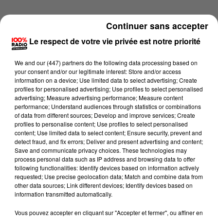
Continuer sans accepter
Le respect de votre vie privée est notre priorité
We and
our (447) partners
do the following data processing based on
your consent and/or our legitimate interest: Store and/or access
information on a device; Use limited data to select advertising; Create
profiles for personalised advertising; Use profiles to select personalised
advertising; Measure advertising performance; Measure content
performance; Understand audiences through statistics or combinations
of data from different sources; Develop and improve services; Create
profiles to personalise content; Use profiles to select personalised
content; Use limited data to select content; Ensure security, prevent and
detect fraud, and fix errors; Deliver and present advertising and content;
Lecture (1 min 14 sec)
Save and communicate privacy choices. These technologies may
process personal data such as IP address and browsing data to offer
following functionalities: Identify devices based on information actively
requested; Use precise geolocation data; Match and combine data from
other data sources; Link different devices; Identify devices based on
100%
information transmitted automatically.
100% Radio l'agenda du Béarn
Vous pouvez accepter en cliquant sur "Accepter et fermer", ou affiner en