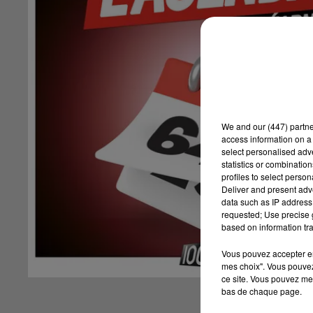
We and
our (447) partn
access information on a 
select personalised ad
statistics or combinatio
profiles to select person
Deliver and present adv
data such as IP address 
requested; Use precise g
based on information tra
Vous pouvez accepter en 
mes choix". Vous pouvez
ce site. Vous pouvez met
bas de chaque page.