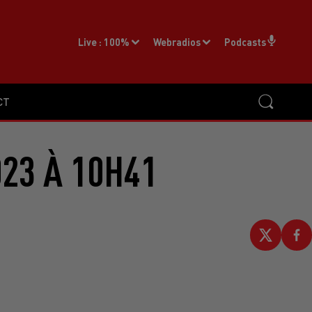
Live :
100%
Webradios
Podcasts
CT
23 À 10H41