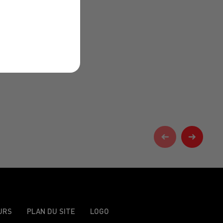
URS
PLAN DU SITE
LOGO