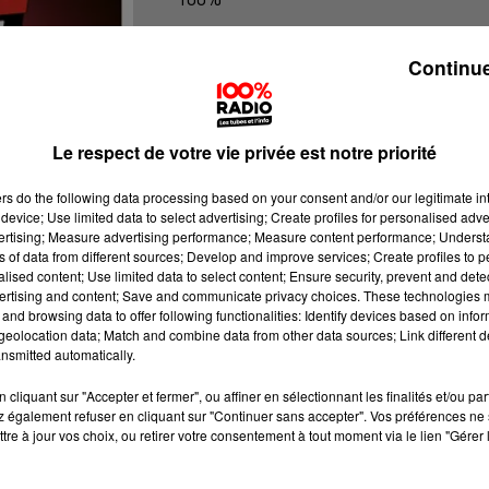
100% Radio l'agenda du Béarn
Continue
Le respect de votre vie privée est notre priorité
ers
do the following data processing based on your consent and/or our legitimate int
device; Use limited data to select advertising; Create profiles for personalised adver
vertising; Measure advertising performance; Measure content performance; Unders
ns of data from different sources; Develop and improve services; Create profiles to 
alised content; Use limited data to select content; Ensure security, prevent and detect
ertising and content; Save and communicate privacy choices. These technologies
and browsing data to offer following functionalities: Identify devices based on infor
eolocation data; Match and combine data from other data sources; Link different de
nsmitted automatically.
cliquant sur "Accepter et fermer", ou affiner en sélectionnant les finalités et/ou pa
 également refuser en cliquant sur "Continuer sans accepter". Vos préférences ne 
tre à jour vos choix, ou retirer votre consentement à tout moment via le lien "Gérer 