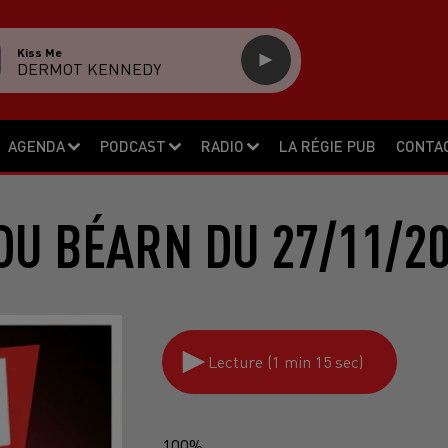
Kiss Me
DERMOT KENNEDY
AGENDA
PODCAST
RADIO
LA RÉGIE PUB
CONTA
DU BÉARN DU 27/11/20
Lecture (1 min 15 sec)
100%