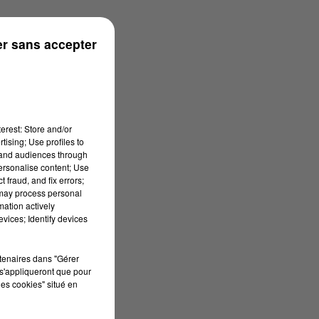
r sans accepter
erest: Store and/or
tising; Use profiles to
tand audiences through
personalise content; Use
 fraud, and fix errors;
 may process personal
mation actively
vices; Identify devices
rtenaires dans "Gérer
s'appliqueront que pour
les cookies" situé en