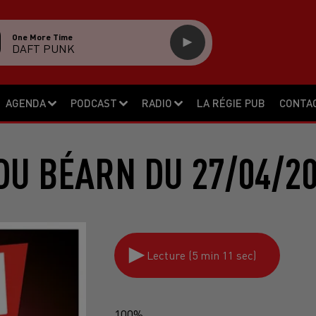
One More Time
DAFT PUNK
AGENDA
PODCAST
RADIO
LA RÉGIE PUB
CONTA
DU BÉARN DU 27/04/20
Lecture (5 min 11 sec)
100%