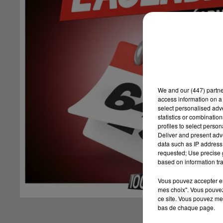
We and
our (447) partn
access information on a 
select personalised ad
statistics or combinatio
profiles to select person
Deliver and present adv
data such as IP address 
requested; Use precise g
based on information tra
Vous pouvez accepter en 
mes choix". Vous pouvez
ce site. Vous pouvez met
bas de chaque page.