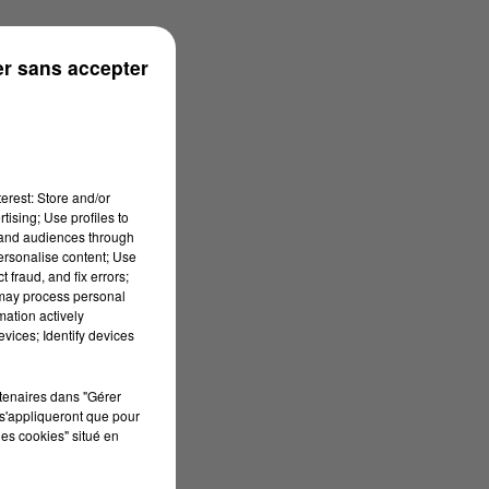
r sans accepter
erest: Store and/or
tising; Use profiles to
tand audiences through
personalise content; Use
 fraud, and fix errors;
 may process personal
mation actively
vices; Identify devices
rtenaires dans "Gérer
s'appliqueront que pour
les cookies" situé en