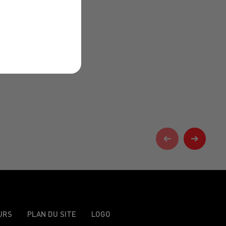
URS
PLAN DU SITE
LOGO