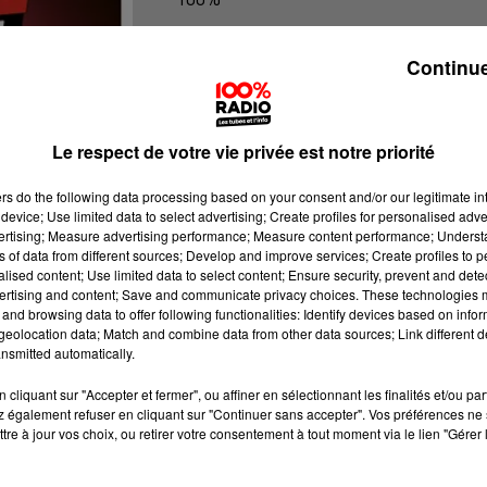
100% Radio l'agenda du Béarn
Continue
Le respect de votre vie privée est notre priorité
ers
do the following data processing based on your consent and/or our legitimate int
device; Use limited data to select advertising; Create profiles for personalised adver
vertising; Measure advertising performance; Measure content performance; Unders
ns of data from different sources; Develop and improve services; Create profiles to 
alised content; Use limited data to select content; Ensure security, prevent and detect
ertising and content; Save and communicate privacy choices. These technologies
and browsing data to offer following functionalities: Identify devices based on infor
eolocation data; Match and combine data from other data sources; Link different de
nsmitted automatically.
cliquant sur "Accepter et fermer", ou affiner en sélectionnant les finalités et/ou pa
 également refuser en cliquant sur "Continuer sans accepter". Vos préférences ne 
tre à jour vos choix, ou retirer votre consentement à tout moment via le lien "Gérer 