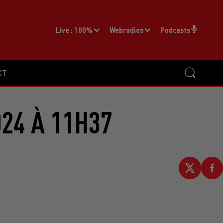
Live :
100%
Webradios
Podcasts
CT
24 À 11H37