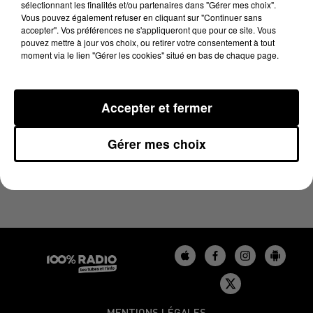
sélectionnant les finalités et/ou partenaires dans "Gérer mes choix".
27 avril 2024 - 1 min 14 sec
Vous pouvez également refuser en cliquant sur "Continuer sans
L'AGENDA DU BÉARN DU 27/04/2024 À 07H40
accepter". Vos préférences ne s'appliqueront que pour ce site. Vous
pouvez mettre à jour vos choix, ou retirer votre consentement à tout
moment via le lien "Gérer les cookies" situé en bas de chaque page.
Podcasts agendas du Béarn
Accepter et fermer
Gérer mes choix
MENTIONS LÉGALES