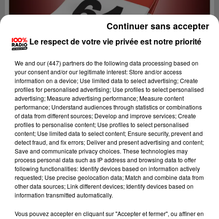
Continuer sans accepter
Le respect de votre vie privée est notre priorité
We and
our (447) partners
do the following data processing based on
your consent and/or our legitimate interest: Store and/or access
information on a device; Use limited data to select advertising; Create
profiles for personalised advertising; Use profiles to select personalised
advertising; Measure advertising performance; Measure content
performance; Understand audiences through statistics or combinations
of data from different sources; Develop and improve services; Create
profiles to personalise content; Use profiles to select personalised
content; Use limited data to select content; Ensure security, prevent and
detect fraud, and fix errors; Deliver and present advertising and content;
Lecture (1 min 14 sec)
Save and communicate privacy choices. These technologies may
process personal data such as IP address and browsing data to offer
following functionalities: Identify devices based on information actively
requested; Use precise geolocation data; Match and combine data from
other data sources; Link different devices; Identify devices based on
100%
information transmitted automatically.
100% Radio l'agenda du Béarn
Vous pouvez accepter en cliquant sur "Accepter et fermer", ou affiner en