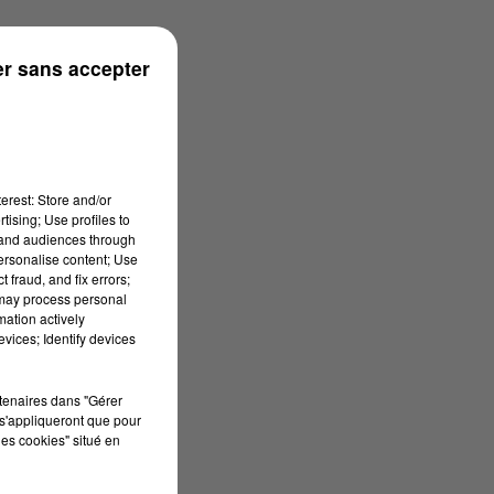
r sans accepter
erest: Store and/or
tising; Use profiles to
tand audiences through
personalise content; Use
 fraud, and fix errors;
 may process personal
mation actively
vices; Identify devices
rtenaires dans "Gérer
s'appliqueront que pour
les cookies" situé en