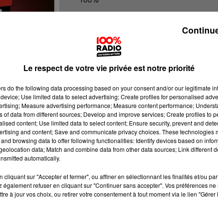
100% Radio l'agenda du Béarn
Continue
Le respect de votre vie privée est notre priorité
ers
do the following data processing based on your consent and/or our legitimate int
device; Use limited data to select advertising; Create profiles for personalised adver
vertising; Measure advertising performance; Measure content performance; Unders
ns of data from different sources; Develop and improve services; Create profiles to 
alised content; Use limited data to select content; Ensure security, prevent and detect
ertising and content; Save and communicate privacy choices. These technologies
and browsing data to offer following functionalities: Identify devices based on infor
eolocation data; Match and combine data from other data sources; Link different de
nsmitted automatically.
cliquant sur "Accepter et fermer", ou affiner en sélectionnant les finalités et/ou pa
 également refuser en cliquant sur "Continuer sans accepter". Vos préférences ne 
tre à jour vos choix, ou retirer votre consentement à tout moment via le lien "Gérer 