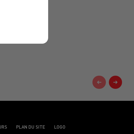
URS
PLAN DU SITE
LOGO