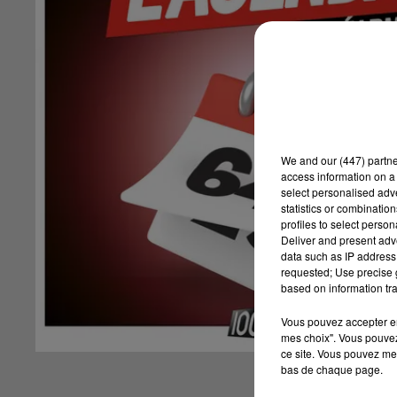
We and
our (447) partn
access information on a 
select personalised ad
statistics or combinatio
profiles to select person
Deliver and present adv
data such as IP address 
requested; Use precise g
based on information tra
Vous pouvez accepter en 
mes choix". Vous pouvez
ce site. Vous pouvez met
bas de chaque page.