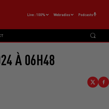
Live :
100%
Webradios
Podcasts
CT
24 À 06H48