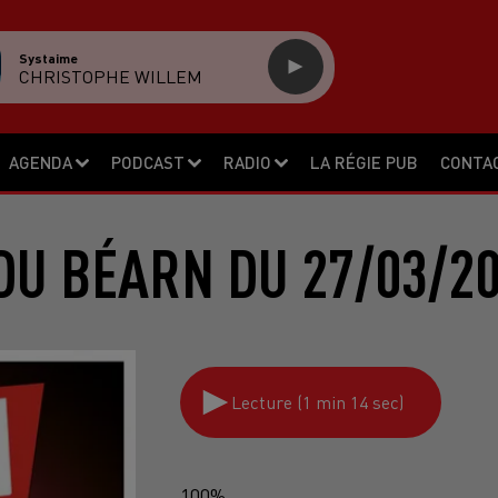
Systaime
CHRISTOPHE WILLEM
AGENDA
PODCAST
RADIO
LA RÉGIE PUB
CONTA
DU BÉARN DU 27/03/20
Lecture (1 min 14 sec)
100%