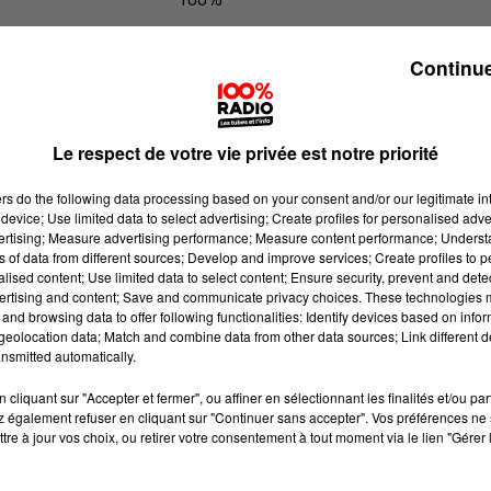
100% Radio l'agenda du Béarn
Continue
Le respect de votre vie privée est notre priorité
ers
do the following data processing based on your consent and/or our legitimate int
device; Use limited data to select advertising; Create profiles for personalised adver
vertising; Measure advertising performance; Measure content performance; Unders
ns of data from different sources; Develop and improve services; Create profiles to 
alised content; Use limited data to select content; Ensure security, prevent and detect
ertising and content; Save and communicate privacy choices. These technologies
and browsing data to offer following functionalities: Identify devices based on infor
eolocation data; Match and combine data from other data sources; Link different de
nsmitted automatically.
cliquant sur "Accepter et fermer", ou affiner en sélectionnant les finalités et/ou pa
 également refuser en cliquant sur "Continuer sans accepter". Vos préférences ne 
tre à jour vos choix, ou retirer votre consentement à tout moment via le lien "Gérer 