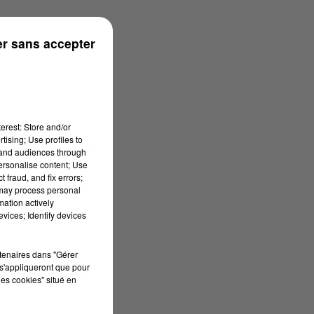
r sans accepter
erest: Store and/or
tising; Use profiles to
tand audiences through
personalise content; Use
 fraud, and fix errors;
 may process personal
mation actively
vices; Identify devices
rtenaires dans "Gérer
s'appliqueront que pour
les cookies" situé en