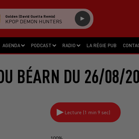
Golden (david Guetta Remix)
KPOP DEMON HUNTERS
AGENDA
PODCAST
RADIO
LA RÉGIE PUB
CONTA
DU BÉARN DU 26/08/20
Lecture (1 min 9 sec)
100%