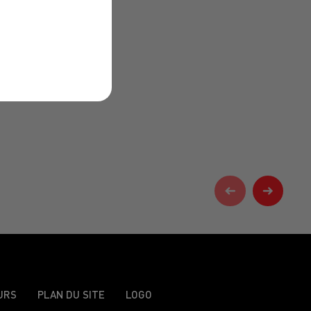
URS
PLAN DU SITE
LOGO