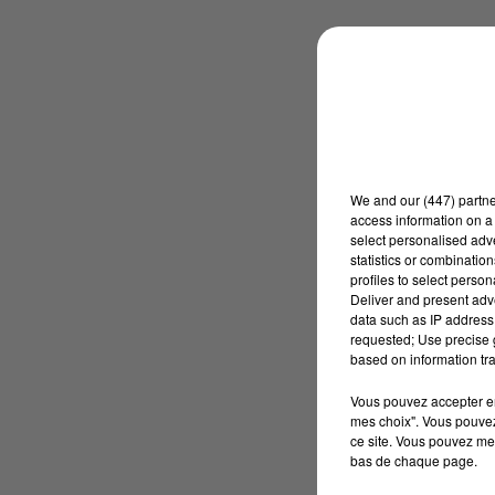
We and
our (447) partn
access information on a 
select personalised ad
statistics or combinatio
profiles to select person
Deliver and present adv
data such as IP address 
requested; Use precise g
based on information tra
Vous pouvez accepter en 
mes choix". Vous pouvez
ce site. Vous pouvez met
bas de chaque page.