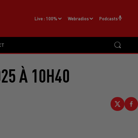
Live :
100%
Webradios
Podcasts
CT
25 À 10H40