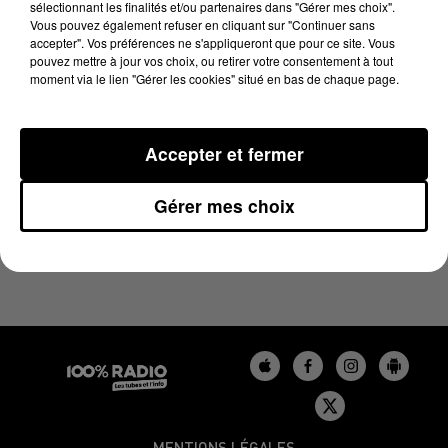
sélectionnant les finalités et/ou partenaires dans "Gérer mes choix".
26 juin 2024 - 1 min 14 sec
Vous pouvez également refuser en cliquant sur "Continuer sans
L'AGENDA DU BÉARN DU 26/06/2024 À 07H51
accepter". Vos préférences ne s'appliqueront que pour ce site. Vous
pouvez mettre à jour vos choix, ou retirer votre consentement à tout
moment via le lien "Gérer les cookies" situé en bas de chaque page.
Podcasts agendas du Béarn
Accepter et fermer
Gérer mes choix
MENTIONS LÉGALES