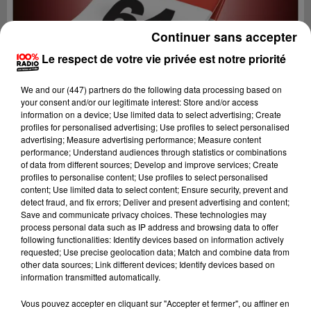
Continuer sans accepter
Le respect de votre vie privée est notre priorité
We and
our (447) partners
do the following data processing based on
your consent and/or our legitimate interest: Store and/or access
information on a device; Use limited data to select advertising; Create
profiles for personalised advertising; Use profiles to select personalised
advertising; Measure advertising performance; Measure content
performance; Understand audiences through statistics or combinations
of data from different sources; Develop and improve services; Create
profiles to personalise content; Use profiles to select personalised
content; Use limited data to select content; Ensure security, prevent and
detect fraud, and fix errors; Deliver and present advertising and content;
Lecture (1 min 14 sec)
Save and communicate privacy choices. These technologies may
process personal data such as IP address and browsing data to offer
following functionalities: Identify devices based on information actively
requested; Use precise geolocation data; Match and combine data from
other data sources; Link different devices; Identify devices based on
100%
information transmitted automatically.
100% Radio l'agenda du Béarn
Vous pouvez accepter en cliquant sur "Accepter et fermer", ou affiner en