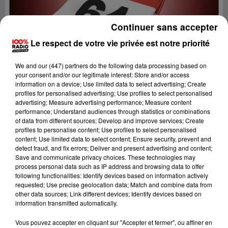
Continuer sans accepter
Le respect de votre vie privée est notre priorité
We and
our (447) partners
do the following data processing based on
your consent and/or our legitimate interest: Store and/or access
information on a device; Use limited data to select advertising; Create
profiles for personalised advertising; Use profiles to select personalised
advertising; Measure advertising performance; Measure content
performance; Understand audiences through statistics or combinations
of data from different sources; Develop and improve services; Create
profiles to personalise content; Use profiles to select personalised
content; Use limited data to select content; Ensure security, prevent and
detect fraud, and fix errors; Deliver and present advertising and content;
Lecture (1 min 14 sec)
Save and communicate privacy choices. These technologies may
process personal data such as IP address and browsing data to offer
following functionalities: Identify devices based on information actively
requested; Use precise geolocation data; Match and combine data from
other data sources; Link different devices; Identify devices based on
100%
information transmitted automatically.
100% Radio l'agenda du Béarn
Vous pouvez accepter en cliquant sur "Accepter et fermer", ou affiner en