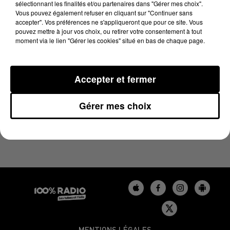
sélectionnant les finalités et/ou partenaires dans "Gérer mes choix".
26 mai 2024 - 1 min 14 sec
Vous pouvez également refuser en cliquant sur "Continuer sans
L'AGENDA DU BÉARN DU 26/05/2024 À 06H42
accepter". Vos préférences ne s'appliqueront que pour ce site. Vous
pouvez mettre à jour vos choix, ou retirer votre consentement à tout
moment via le lien "Gérer les cookies" situé en bas de chaque page.
Podcasts agendas du Béarn
Accepter et fermer
Gérer mes choix
MENTIONS LÉGALES