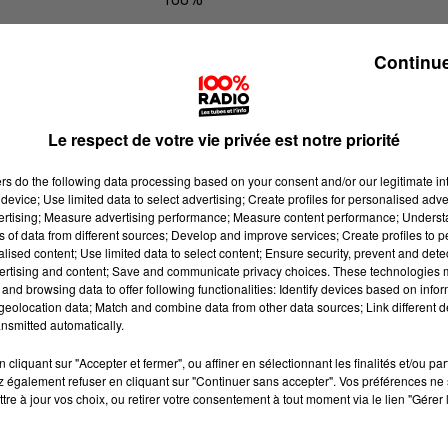
100% Radio l'agenda du Béarn
Continue
Le respect de votre vie privée est notre priorité
ers
do the following data processing based on your consent and/or our legitimate int
device; Use limited data to select advertising; Create profiles for personalised adver
vertising; Measure advertising performance; Measure content performance; Unders
ns of data from different sources; Develop and improve services; Create profiles to 
alised content; Use limited data to select content; Ensure security, prevent and detect
ertising and content; Save and communicate privacy choices. These technologies
and browsing data to offer following functionalities: Identify devices based on infor
eolocation data; Match and combine data from other data sources; Link different de
nsmitted automatically.
cliquant sur "Accepter et fermer", ou affiner en sélectionnant les finalités et/ou pa
 également refuser en cliquant sur "Continuer sans accepter". Vos préférences ne 
tre à jour vos choix, ou retirer votre consentement à tout moment via le lien "Gérer 