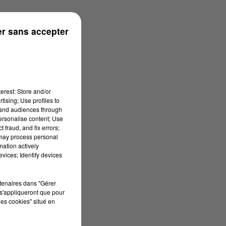
r sans accepter
erest: Store and/or
tising; Use profiles to
tand audiences through
personalise content; Use
 fraud, and fix errors;
 may process personal
mation actively
vices; Identify devices
rtenaires dans "Gérer
s'appliqueront que pour
les cookies" situé en