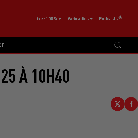
Live :
100%
Webradios
Podcasts
CT
25 À 10H40