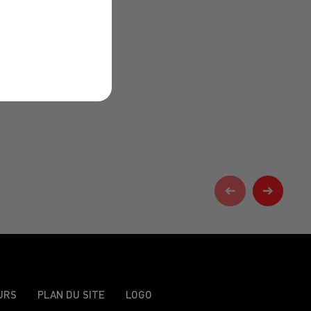
URS
PLAN DU SITE
LOGO