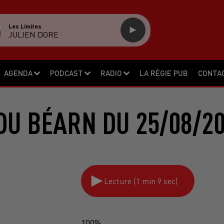
Les Limites
JULIEN DORE
AGENDA
PODCAST
RADIO
LA RÉGIE PUB
CONTA
DU BÉARN DU 25/08/20
Lecture (1 min 9 sec)
100%