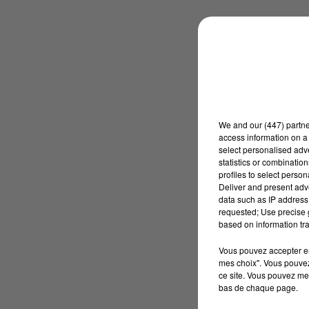
We and
our (447) partn
access information on a 
select personalised ad
statistics or combinatio
profiles to select person
Deliver and present adv
data such as IP address 
requested; Use precise g
based on information tra
Vous pouvez accepter en 
mes choix". Vous pouvez
ce site. Vous pouvez met
bas de chaque page.