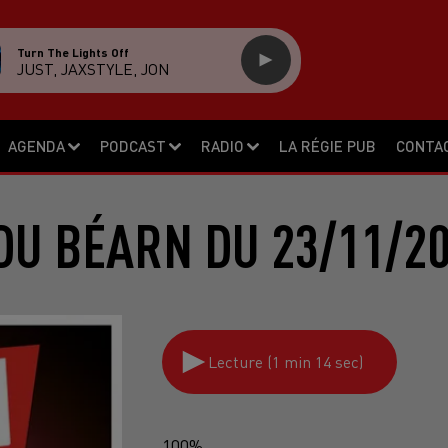
Turn The Lights Off
JUST, JAXSTYLE, JON
AGENDA
PODCAST
RADIO
LA RÉGIE PUB
CONTA
DU BÉARN DU 23/11/20
Lecture (1 min 14 sec)
100%