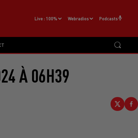
Live :
100%
Webradios
Podcasts
CT
24 À 06H39