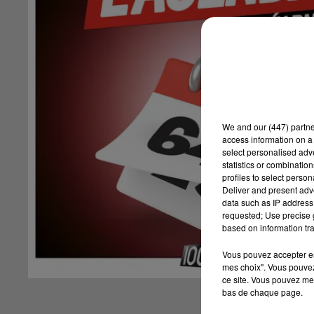
We and
our (447) partn
access information on a 
select personalised ad
statistics or combinatio
profiles to select person
Deliver and present adv
data such as IP address 
requested; Use precise g
based on information tra
Vous pouvez accepter en 
mes choix". Vous pouvez
ce site. Vous pouvez met
bas de chaque page.