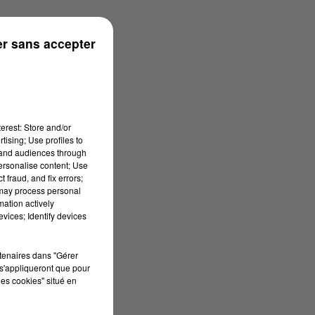
r sans accepter
erest: Store and/or
tising; Use profiles to
tand audiences through
personalise content; Use
 fraud, and fix errors;
 may process personal
mation actively
vices; Identify devices
rtenaires dans "Gérer
s'appliqueront que pour
les cookies" situé en