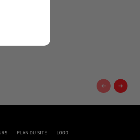
URS
PLAN DU SITE
LOGO