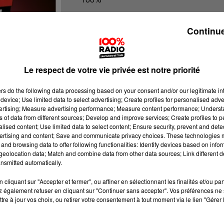
100% Radio l'agenda du Béarn
Continue
Le respect de votre vie privée est notre priorité
ers
do the following data processing based on your consent and/or our legitimate int
device; Use limited data to select advertising; Create profiles for personalised adver
vertising; Measure advertising performance; Measure content performance; Unders
ns of data from different sources; Develop and improve services; Create profiles to 
alised content; Use limited data to select content; Ensure security, prevent and detect
ertising and content; Save and communicate privacy choices. These technologies
and browsing data to offer following functionalities: Identify devices based on infor
eolocation data; Match and combine data from other data sources; Link different de
nsmitted automatically.
cliquant sur "Accepter et fermer", ou affiner en sélectionnant les finalités et/ou pa
 également refuser en cliquant sur "Continuer sans accepter". Vos préférences ne 
tre à jour vos choix, ou retirer votre consentement à tout moment via le lien "Gérer 