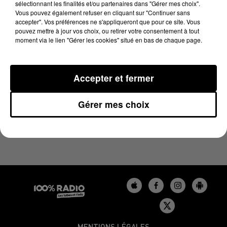
sélectionnant les finalités et/ou partenaires dans "Gérer mes choix".
23 août 2024 - 1 min 12 sec
Vous pouvez également refuser en cliquant sur "Continuer sans
L'AGENDA DU BÉARN DU 23/08/2024 À 07H49
accepter". Vos préférences ne s'appliqueront que pour ce site. Vous
pouvez mettre à jour vos choix, ou retirer votre consentement à tout
moment via le lien "Gérer les cookies" situé en bas de chaque page.
Podcasts agendas du Béarn
Accepter et fermer
Gérer mes choix
MENTIONS LÉGALES