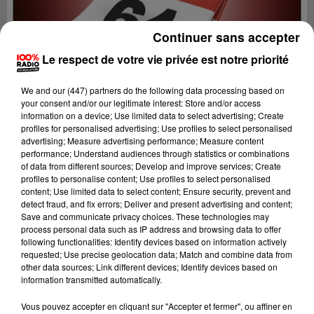
Continuer sans accepter
Le respect de votre vie privée est notre priorité
We and
our (447) partners
do the following data processing based on
your consent and/or our legitimate interest: Store and/or access
information on a device; Use limited data to select advertising; Create
profiles for personalised advertising; Use profiles to select personalised
advertising; Measure advertising performance; Measure content
performance; Understand audiences through statistics or combinations
of data from different sources; Develop and improve services; Create
profiles to personalise content; Use profiles to select personalised
content; Use limited data to select content; Ensure security, prevent and
detect fraud, and fix errors; Deliver and present advertising and content;
Lecture (1 min 12 sec)
Save and communicate privacy choices. These technologies may
process personal data such as IP address and browsing data to offer
following functionalities: Identify devices based on information actively
requested; Use precise geolocation data; Match and combine data from
other data sources; Link different devices; Identify devices based on
100%
information transmitted automatically.
100% Radio l'agenda du Béarn
Vous pouvez accepter en cliquant sur "Accepter et fermer", ou affiner en