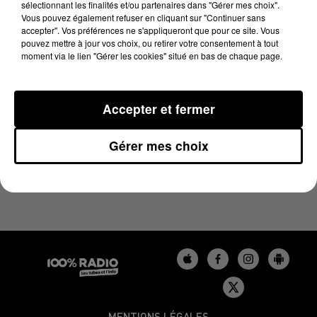
sélectionnant les finalités et/ou partenaires dans "Gérer mes choix".
23 avril 2025 - 1 min 16 sec
Vous pouvez également refuser en cliquant sur "Continuer sans
L'AGENDA DU BÉARN DU 23/04/2025 À 06H47
accepter". Vos préférences ne s'appliqueront que pour ce site. Vous
pouvez mettre à jour vos choix, ou retirer votre consentement à tout
moment via le lien "Gérer les cookies" situé en bas de chaque page.
Podcasts agendas du Béarn
Accepter et fermer
Gérer mes choix
MENTIONS LÉGALES