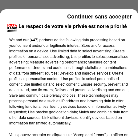
Continuer sans accepter
Le respect de votre vie privée est notre priorité
We and
our (447) partners
do the following data processing based on
your consent and/or our legitimate interest: Store and/or access
information on a device; Use limited data to select advertising; Create
profiles for personalised advertising; Use profiles to select personalised
advertising; Measure advertising performance; Measure content
performance; Understand audiences through statistics or combinations
of data from different sources; Develop and improve services; Create
profiles to personalise content; Use profiles to select personalised
content; Use limited data to select content; Ensure security, prevent and
detect fraud, and fix errors; Deliver and present advertising and content;
Lecture (1 min 16 sec)
Save and communicate privacy choices. These technologies may
process personal data such as IP address and browsing data to offer
following functionalities: Identify devices based on information actively
requested; Use precise geolocation data; Match and combine data from
other data sources; Link different devices; Identify devices based on
100%
information transmitted automatically.
100% Radio l'agenda du Béarn
Vous pouvez accepter en cliquant sur "Accepter et fermer", ou affiner en