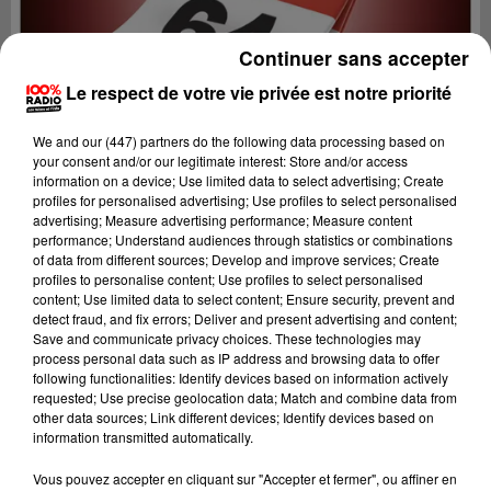
Continuer sans accepter
Le respect de votre vie privée est notre priorité
We and
our (447) partners
do the following data processing based on
your consent and/or our legitimate interest: Store and/or access
information on a device; Use limited data to select advertising; Create
profiles for personalised advertising; Use profiles to select personalised
advertising; Measure advertising performance; Measure content
performance; Understand audiences through statistics or combinations
of data from different sources; Develop and improve services; Create
profiles to personalise content; Use profiles to select personalised
content; Use limited data to select content; Ensure security, prevent and
detect fraud, and fix errors; Deliver and present advertising and content;
Lecture (1 min 14 sec)
Save and communicate privacy choices. These technologies may
process personal data such as IP address and browsing data to offer
following functionalities: Identify devices based on information actively
requested; Use precise geolocation data; Match and combine data from
other data sources; Link different devices; Identify devices based on
100%
information transmitted automatically.
100% Radio l'agenda du Béarn
Vous pouvez accepter en cliquant sur "Accepter et fermer", ou affiner en