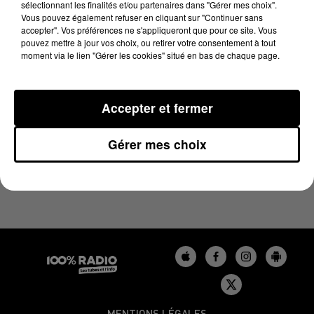
sélectionnant les finalités et/ou partenaires dans "Gérer mes choix".
22 novembre 2024 - 1 min 14 sec
Vous pouvez également refuser en cliquant sur "Continuer sans
L'AGENDA DU BÉARN DU 22/11/2024 À 07H51
accepter". Vos préférences ne s'appliqueront que pour ce site. Vous
pouvez mettre à jour vos choix, ou retirer votre consentement à tout
moment via le lien "Gérer les cookies" situé en bas de chaque page.
Podcasts agendas du Béarn
Accepter et fermer
Gérer mes choix
MENTIONS LÉGALES